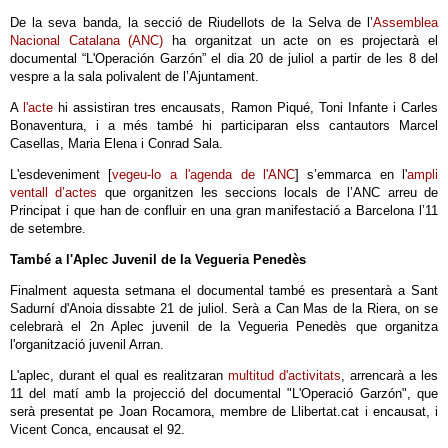
De la seva banda, la secció de Riudellots de la Selva de l’
Assemblea
Nacional Catalana (ANC)
ha organitzat un acte on es projectarà el
documental “L'Operación Garzón” el dia 20 de juliol a partir de les 8 del
vespre a la sala polivalent de l’Ajuntament.
A
l'acte
hi assistiran tres encausats, Ramon Piqué, Toni Infante i Carles
Bonaventura, i a més també hi participaran elss cantautors Marcel
Casellas, Maria Elena i Conrad Sala.
L'esdeveniment [
vegeu-lo a l'agenda de l'ANC
] s’emmarca en l'
ampli
ventall d’actes
que organitzen les seccions locals de l’ANC arreu de
Principat i que han de confluir en una gran manifestació a Barcelona l’11
de setembre.
També a l'Aplec Juvenil de la Vegueria Penedès
Finalment aquesta setmana el documental també es presentarà a Sant
Sadurní d'Anoia dissabte 21 de juliol. Serà a Can Mas de la Riera, on se
celebrarà el 2n Aplec juvenil de la Vegueria Penedès que organitza
l'organització juvenil Arran.
L'aplec, durant el qual es realitzaran
multitud d'activitats
, arrencarà a les
11 del matí amb la projecció del documental "L'Operació Garzón", que
serà presentat pe Joan Rocamora, membre de Llibertat.cat i encausat, i
Vicent Conca, encausat el 92.