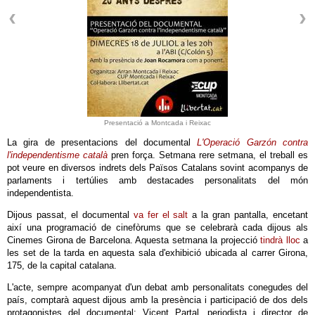
Presentació a Montcada i Reixac
La gira de presentacions del documental
L'Operació Garzón contra
l'independentisme català
pren força. Setmana rere setmana, el treball es
pot veure en diversos indrets dels Països Catalans sovint acompanys de
parlaments i tertúlies amb destacades personalitats del món
independentista.
Dijous passat, el documental
va fer el salt
a la gran pantalla, encetant
així una programació de cinefòrums que se celebrarà cada dijous als
Cinemes Girona de Barcelona. Aquesta setmana la projecció
tindrà lloc
a
les set de la tarda en aquesta sala d'exhibició ubicada al carrer Girona,
175, de la capital catalana.
L'acte, sempre acompanyat d'un debat amb personalitats conegudes del
país, comptarà aquest dijous amb la presència i participació de dos dels
protagonistes del documental: Vicent Partal, periodista i director de