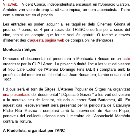
VilaWeb
, i Vicent Conca, independentista encausat en l'Operació Garzón.
Ambdós van viure de prop la ràtzia olímpica, un com a periodista i l'altre
com a encausat en el procés.
Les entrades es poden adquirir a les taquilles dels Cinemes Girona al
preu de 7 euros, de 4 per a socis del TR3SC o de 5,5 per a socis del
cine, tenint en compte que fer-se soci és gratuït. O també a través
d'Internet des d'
aquesta pàgina web
de compra online d'entrades.
Montcada i Sitges
Dimecres el documental es presentarà a Montcada i Reixac en un
acte
organitzat per la CUP i Arran. La projecció tindrà lloc a les vuit del vespre
al Nou Cafè Colon de l'Ateneu Domingo Fins (ABI) i comptarà amb la
presència del membre de Llibertat.cat Joan Rocamora, també encausat el
1992.
I dijous serà el torn de Sitges. L'Ateneu Popular de Sitges ha organitzat
una presentació
del documental "L'Operació Garzón" a les vuit del vespre
a la mateixa seu de l'entitat, situada al carrer Sant Bartomeu, 40. En
aquest cas l'esdeveniment serà presentat per la periodista de Catalunya
Ràdio Rita Marzoa i comptarà amb la intervenció de Ramon Piqué,
portaveu del col·lectiu d'encausats i membre de l'Associació Memòria
contra la Tortura.
A Riudellots, organitzat per l'ANC