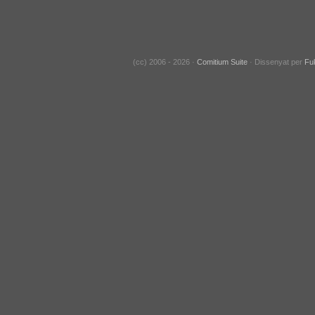
(cc) 2006 - 2026 ·
Comitium Suite
· Dissenyat per
Fu