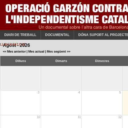
DIARI DE TREBALL
DOCUMENTAL
DÓNA SUPORT AL PROJECT
LLIBERTAT.CAT
Agost - 2026
<< Mes anterior
|
Mes actual
|
Mes següent >>
Dilluns
Dimarts
Dimecres
3
4
5
10
11
12