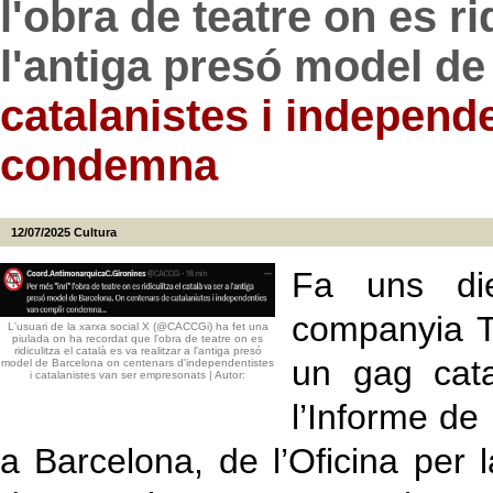
l'obra de teatre on es ri
l'antiga presó model d
catalanistes i independ
condemna
12/07/2025
Cultura
Fa uns die
companyia T
L'usuari de la xarxa social X (@CACCGi) ha fet una
piulada on ha recordat que l'obra de teatre on es
ridiculitza el català es va realitzar a l'antiga presó
un gag cata
model de Barcelona on centenars d'independentistes
i catalanistes van ser empresonats | Autor:
l’Informe de
a Barcelona, de l’Oficina per 