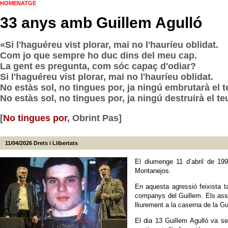
HOMENATGE
33 anys amb Guillem Agulló
«Si l'haguéreu vist plorar, mai no l'hauríeu oblidat.
Com jo que sempre ho duc dins del meu cap.
La gent es pregunta, com sóc capaç d'odiar?
Si l'haguéreu vist plorar, mai no l'hauríeu oblidat.
No estàs sol, no tingues por, ja ningú embrutarà el t
No estàs sol, no tingues por, ja ningú destruirà el te
[
No tingues por
, Obrint Pas]
11/04/2026
Drets i Llibertats
El diumenge 11 d’abril de 19
Montanejos.
En aquesta agressió feixista t
companys del Guillem. Els assa
lliurement a la caserna de la Gu
El dia 13 Guillem Agulló va se