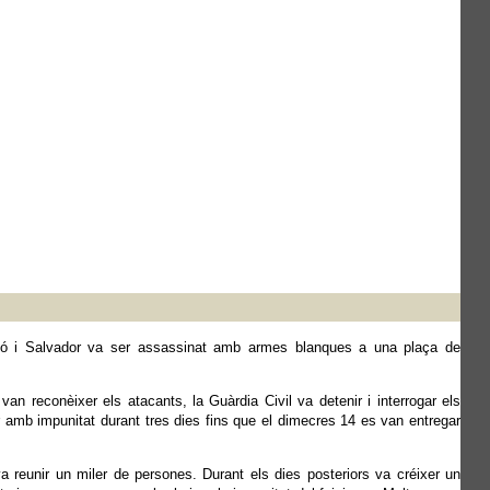
ulló i Salvador va ser assassinat amb armes blanques a una plaça de
n reconèixer els atacants, la Guàrdia Civil va detenir i interrogar els
amb impunitat durant tres dies fins que el dimecres 14 es van entregar
a reunir un miler de persones. Durant els dies posteriors va créixer un