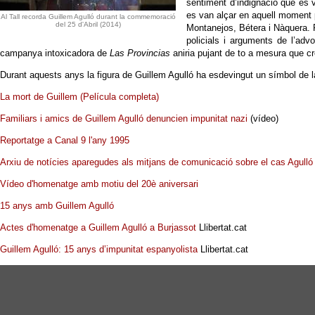
sentiment d’indignació que es v
es van alçar en aquell moment p
Al Tall recorda Guillem Agulló durant la commemoració
del 25 d'Abril (2014)
Montanejos, Bétera i Nàquera. P
policials i arguments de l’advo
campanya intoxicadora de
Las Provincias
aniria pujant de to a mesura que cre
Durant aquests anys la figura de Guillem Agulló ha esdevingut un símbol de 
La mort de Guillem (Película completa)
Familiars i amics de Guillem Agulló denuncien impunitat nazi
(vídeo)
Reportatge a Canal 9 l'any 1995
Arxiu de notícies aparegudes als mitjans de comunicació sobre el cas Agulló
Vídeo d'homenatge amb motiu del 20è aniversari
15 anys amb Guillem Agulló
Actes d'homenatge a Guillem Agulló a Burjassot
Llibertat.cat
Guillem Agulló: 15 anys d’impunitat espanyolista
Llibertat.cat