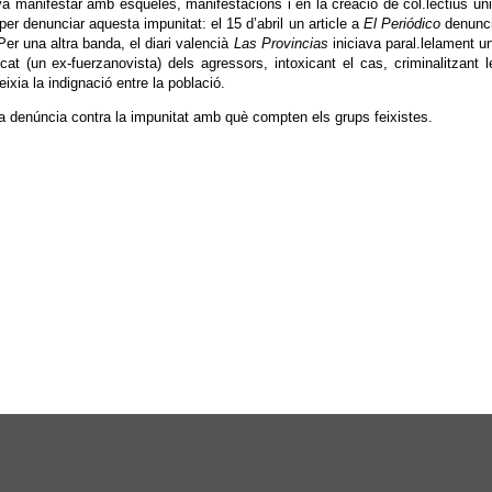
a manifestar amb esqueles, manifestacions i en la creació de col.lectius uni
er denunciar aquesta impunitat: el 15 d’abril un article a
El Periódico
denunci
er una altra banda, el diari valencià
Las Provincias
iniciava paral.lelament u
cat (un ex-fuerzanovista) dels agressors, intoxicant el cas, criminalitzant 
ixia la indignació entre la població.
la denúncia contra la impunitat amb què compten els grups feixistes.