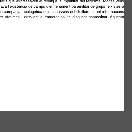
taris que expressaven el rebuig a la impunitat del feixisme. Moltes veus
ava l’existència de camps d’entrenament paramilitar de grups feixistes a
na campanya apologètica dels assassins del Guillem, citant informacions
les víctimes i desviant el caràcter polític d’aquest assassinat. Aquesta