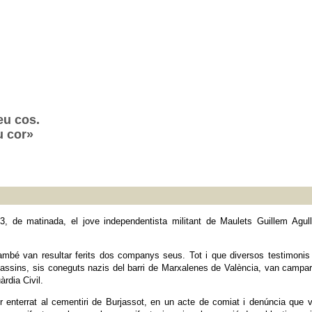
eu cos.
u cor»
93, de matinada, el jove independentista militant de Maulets Guillem Ag
ambé van resultar ferits dos companys seus. Tot i que diversos testimonis va
ssins, sis coneguts nazis del barri de Marxalenes de València, van campar 
àrdia Civil.
r enterrat al cementiri de Burjassot, en un acte de comiat i denúncia que v