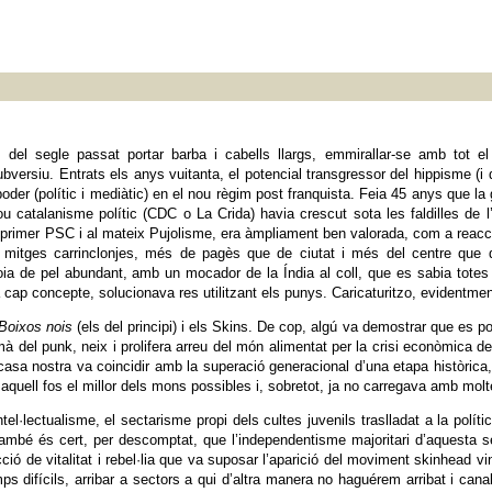
 del segle passat portar barba i cabells llargs, emmirallar-se amb tot e
bversiu. Entrats els anys vuitanta, el potencial transgressor del hippisme (i 
oder (polític i mediàtic) en el nou règim post franquista. Feia 45 anys que la
ou catalanisme polític (CDC o La Crida) havia crescut sota les faldilles de l’
rimer PSC i al mateix Pujolisme, era àmpliament ben valorada, com a reacció 
tges carrinclonjes, més de pagès que de ciutat i més del centre que del
oia de pel abundant, amb un mocador de la Índia al coll, que es sabia tote
 cap concepte, solucionava res utilitzant els punys. Caricaturitzo, evidentmen
Boixos nois
(els del principi) i els Skins. De cop, algú va demostrar que es pod
del punk, neix i prolifera arreu del món alimentat per la crisi econòmica del
sa nostra va coincidir amb la superació generacional d’una etapa històrica, la
uell fos el millor dels mons possibles i, sobretot, ja no carregava amb molt
ntel·lectualisme, el sectarisme propi dels cultes juvenils traslladat a la polí
 I també és cert, per descomptat, que l’independentisme majoritari d’aquest
ó de vitalitat i rebel·lia que va suposar l’aparició del moviment skinhead vin
ps difícils, arribar a sectors a qui d’altra manera no haguérem arribat i can