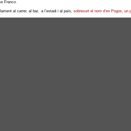
se Franco.
lament al carrer, al bar, a l’estadi i al país,
sobresurt el nom d’en Pogos, un p