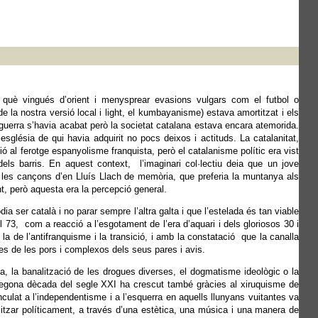
l què vingués d’orient i menysprear evasions vulgars com el futbol o
de la nostra versió local i light, el kumbayanisme) estava amortitzat i els
 guerra s’havia acabat però la societat catalana estava encara atemorida.
església de qui havia adquirit no pocs deixos i actituds. La catalanitat,
al ferotge espanyolisme franquista, però el catalanisme polític era vist
s barris. En aquest context, l’imaginari col·lectiu deia que un jove
s les cançons d’en Lluís Llach de memòria, que preferia la muntanya als
t, però aquesta era la percepció general.
ia ser català i no parar sempre l’altra galta i que l’estelada és tan viable
 73, com a reacció a l’esgotament de l’era d’aquari i dels gloriosos 30 i
 de l’antifranquisme i la transició,
i amb la constatació que la canalla
es de les pors i complexos dels seus pares i avis.
tica, la banalització de les drogues diverses, el dogmatisme ideològic o la
a segona dècada del segle XXI ha crescut també gràcies al xiruquisme de
culat a l’independentisme i a l’esquerra en aquells llunyans vuitantes va
alitzar políticament, a través d’una estètica, una música i una manera de