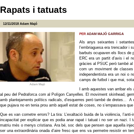
Rapats i tatuats
12/11/2018
Adam Majó
PER
ADAM MAJÓ GARRIGA
Als anys seixantes i setantes
l’embriaguesa era trencador i su
barbuts ocupaven els llocs de p
ERC era un partit d’avis i el n
gràcies al PSUC però també al p
com un moviment de classes mi
independentista era un noi o n
camps de futbol i que mai, sota
Adam Majó
I amb aquestes van arribar els
al peu del Pedraforca com al Polígon Canyelles. El moviment skinhead, germà 
amb plantejaments polítics radicals, d’esquerres però també de dretes... A ca
que pujava no en tenia prou amb aquell estat de coses, no s’empassava que aq
Que es van cometre errors? La tira: L’exaltació buida de la violència, l’anti-i
incapacitat per explicar que es podia anar rapat i tatuat i no ser un nazi.
matriu més o menys cristiana. Ara bé, soc dels que pensen que aquella injecci
ser una extraordinària onada d’aire fresc que ens va permetre resistir en tem