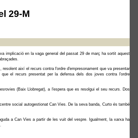
el 29-M
va implicació en la vaga general del passat 29 de març ha sortit aquest
 abraçades.
s, resolent així el recurs contra l'ordre d'empresonament que va presentar
que el recurs presentat per la defensa dels dos joves contra l'ordre
srovies (Baix Llobregat), a l'espera que es resolgui el seu recurs. Dos
 centre social autogestionat Can Vies. De la seva banda, Curto és també
guda a Can Vies a partir de les vuit del vespre. Igualment, la xarxa ha
.