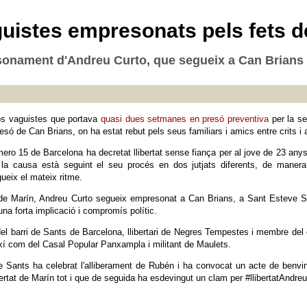
aguistes empresonats pels fets d
esonament d'Andreu Curto, que segueix a Can Brians
os vaguistes que portava
quasi dues setmanes en presó preventiva
per la se
presó de Can Brians, on ha estat rebut pels seus familiars i amics entre crits i
úmero 15 de Barcelona ha decretat llibertat sense fiança per al jove de 23 any
la causa està seguint el seu procés en dos jutjats diferents, de manera 
eix el mateix ritme.
nt de Marín, Andreu Curto segueix empresonat a Can Brians, a Sant Esteve Se
una forta implicació i compromís polític.
el barri de Sants de Barcelona, llibertari de Negres Tempestes i membre del
í com del Casal Popular Panxampla i militant de Maulets.
e Sants ha celebrat l'alliberament de Rubén i ha convocat un acte de benvin
ibertat de Marín tot i que de seguida ha esdevingut un clam per #llibertatAndreu