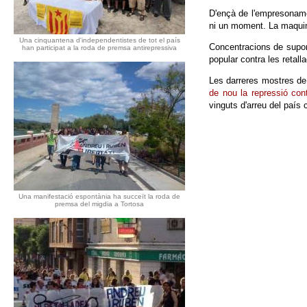
D'ençà de l'empresonamen
ni un moment. La maquin
Una cinquantena d'independentistes de tot el país
Concentracions de supo
han participat a la roda de premsa antirepressiva
popular contra les retal
Les darreres mostres de 
de nou la repressió cont
vinguts d'arreu del país
Una manifestació espontània ha succeït la roda de
premsa del migdia a Tortosa