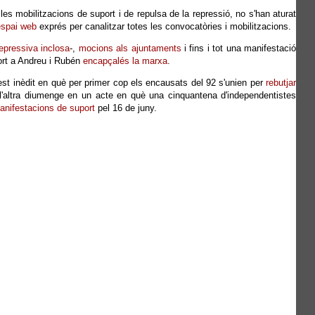
s mobilitzacions de suport i de repulsa de la repressió, no s'han aturat
espai web
exprés per canalitzar totes les convocatòries i mobilitzacions.
epressiva inclosa
-,
mocions als ajuntaments
i fins i tot una manifestació
port a Andreu i Rubén
encapçalés la marxa
.
st inèdit en què per primer cop els encausats del 92 s'unien per
rebutjar
 l'altra diumenge en un acte en què una cinquantena d'independentistes
anifestacions de suport
pel 16 de juny.