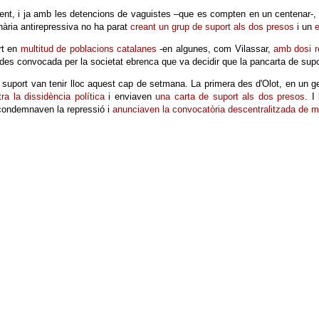
t, i ja amb les detencions de vaguistes –que es compten en un centenar-, le
ària antirepressiva no ha parat
creant un grup de suport als dos presos
i un
rt en
multitud de poblacions catalanes
-en algunes, com Vilassar,
amb dosi r
lades convocada per la societat ebrenca que va decidir que la pancarta de su
suport van tenir lloc aquest cap de setmana. La primera des d'Olot, en un ge
ra la dissidència política
i enviaven
una carta de suport als dos presos
. I
 condemnaven la repressió i
anunciaven la convocatòria descentralitzada de m