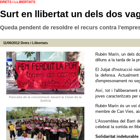
DRETS I LLIBERTATS
Surt en llibertat un dels dos v
Queda pendent de resoldre el recurs contra l'empr
11/06/2012
Drets i Llibertats
Rubén Marín, un dels d
dilluns a la tarda de la 
El Jutjat d'Instrucció n
la defensa. Actualment 
d'empresonament no segu
Així, tot i l'alliberame
joves caracteritzats per 
Pancarta de la concentració davant la Ciutat de la
Justícia
Rubén Marín és un veí d
membre de Can Vies, aix
L'Assemblea del Barri d
celebrat la sortida en ll
Solidaritat indeturable