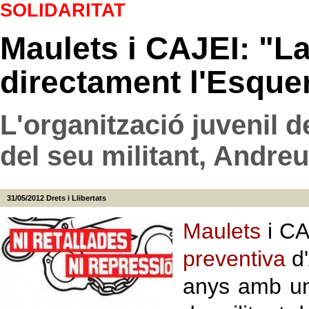
SOLIDARITAT
Maulets i CAJEI: "La
directament l'Esque
L'organització juvenil
del seu militant, Andre
31/05/2012
Drets i Llibertats
Maulets
i CA
preventiva
d'
anys amb una