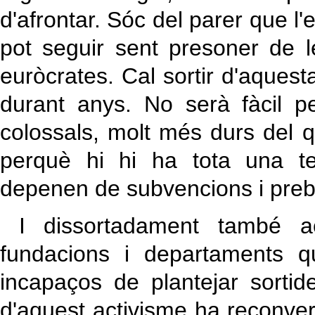
d'afrontar. Sóc del parer que l
pot seguir sent presoner de 
euròcrates. Cal sortir d'aquest
durant anys. No serà fàcil 
colossals, molt més durs del q
perquè hi hi ha tota una te
depenen de subvencions i pre
I dissortadament també act
fundacions i departaments q
incapaços de plantejar sortid
d'aquest activisme ha reconvert