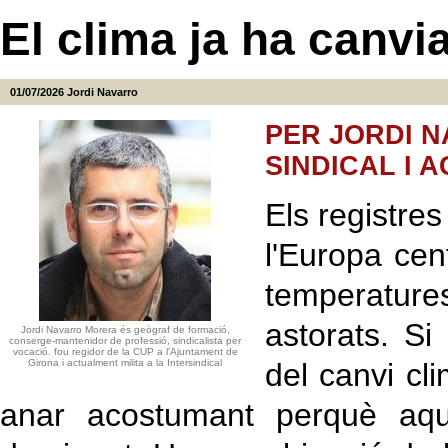
El clima ja ha canvia
01/07/2026
Jordi Navarro
PER JORDI 
SINDICAL I 
Els registre
l'Europa cen
temperatures
astorats. Si
Jordi Navarro Morera és geògraf de formació,
conserge-mantenidor de professió, sindicalista per
vocació. fou regidor de la CUP a l'Ajuntament de
Girona i actualment milita a la Intersindical
del canvi cl
anar acostumant perquè aqu