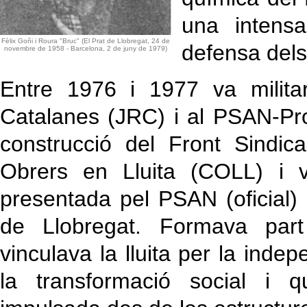
una intensa
Fèlix Goñi i Roura "Bruc" (El Prat de Llobregat, 24 de
defensa dels 
novembre de 1958 - Barcelona, 2 de juny de 1979)
Entre 1976 i 1977 va milita
Catalanes (JRC) i al PSAN-Pro
construcció del Front Sindi
Obrers en Lluita (COLL) i v
presentada pel PSAN (oficial) 
de Llobregat. Formava par
vinculava la lluita per la ind
la transformació social i q