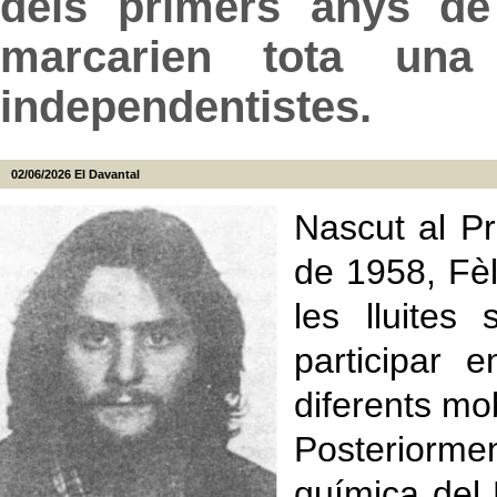
dels primers anys de
marcarien tota una 
independentistes.
02/06/2026
El Davantal
Nascut al P
de 1958, Fèl
les lluites 
participar 
diferents mob
Posteriorm
química del 