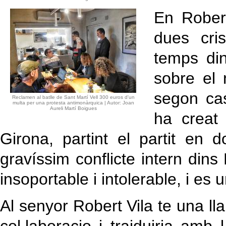
En Robert
dues cris
temps din
sobre el 
segon cas
Reclamen al batlle de Sant Martí Vell 300 euros d'un
multa per una protesta antimonàrquica | Autor: Joan
Aureli Martí Boigues
ha creat
Girona, partint el partit en d
gravíssim conflicte intern din
insoportable i intolerable, i es u
Al senyor Robert Vila te una lla