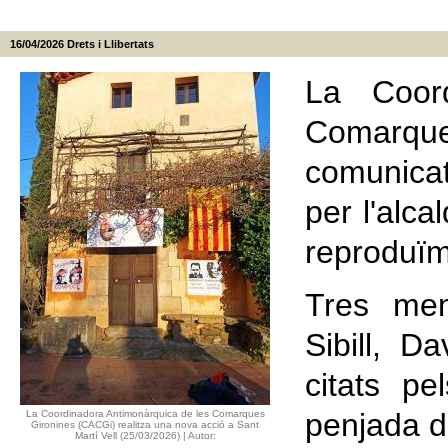
16/04/2026
Drets i Llibertats
La Coord
Comarque
comunica
per l'alca
reproduïm
Tres mem
Sibill, D
citats p
penjada de
La Coordinadora Antimonàrquica de les Comarques
Gironines (CACGi) realitza una nova acció a Sant
Martí Vell (25/03/2026) | Autor: