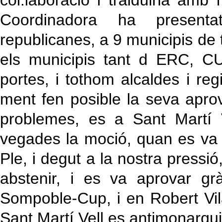
col.laboracio i traiduiria am
Coordinadora ha presenta
republicanes, a 9 municipis de t
els municipis tant d ERC, C
portes, i tothom alcaldes i r
ment fen posible la seva aprov
problemes, es a Sant Martí V
vegades la moció, quan es va ve
Ple, i degut a la nostra press
abstenir, i es va aprovar gr
Sompoble-Cup, i en Robert Vil
Sant Martí Vell es antimonarquic