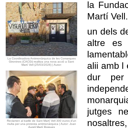
la Fundac
Martí Vell.
un dels de
altre es 
lamentabl
La Coordinadora Antimonàrquica de les Comarques
Gironines (CACGi) realitza una nova acció a Sant
alii amb 
Martí Vell (25/03/2026) | Autor:
dur per 
independe
monarqui
jutges n
nosaltres,
Reclamen al batlle de Sant Martí Vell 300 euros d'un
multa per una protesta antimonàrquica | Autor: Joan
Aureli Martí Boigues