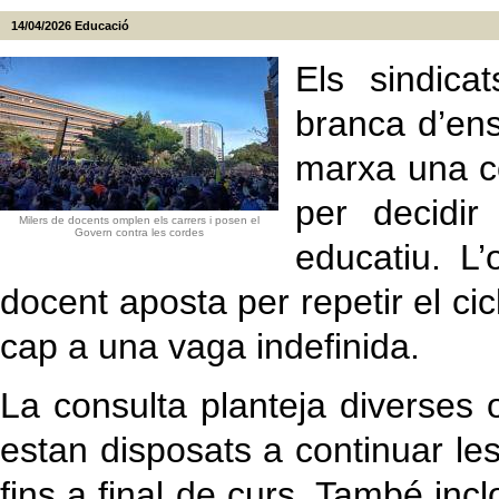
14/04/2026
Educació
Els sindica
branca d’en
marxa una co
per decidir
Milers de docents omplen els carrers i posen el
Govern contra les cordes
educatiu. L’
docent aposta per repetir el c
cap a una vaga indefinida.
La consulta planteja diverses 
estan disposats a continuar les
fins a final de curs. També in