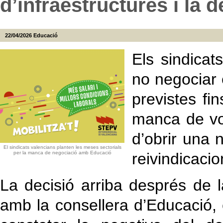
d’infraestructures i la d
22/04/2026
Educació
Els sindica
no negociar 
previstes fi
manca de vol
d’obrir una n
El sindicats valencians planten les meses sectorials
per la manca de negociació amb Educació
reivindicacio
La decisió arriba després de 
amb la consellera d’Educació, 