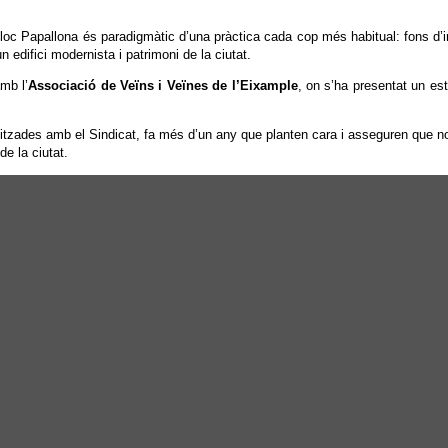
Bloc Papallona és paradigmàtic d’una pràctica cada cop més habitual: fons d’i
 edifici modernista i patrimoni de la ciutat.
mb l’
Associació de Veïns i Veïnes de l’Eixample
, on s’ha presentat un es
organitzades amb el Sindicat, fa més d’un any que planten cara i asseguren q
de la ciutat.