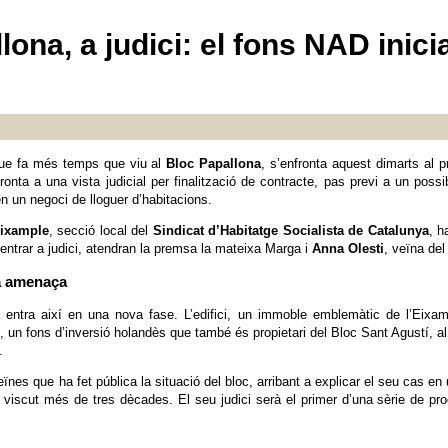
na, a judici: el fons NAD inicia 
que fa més temps que viu al
Bloc Papallona
, s’enfronta aquest dimarts al p
nfronta a una vista judicial per finalització de contracte, pas previ a un pos
en un negoci de lloguer d’habitacions.
Eixample
, secció local del
Sindicat d’Habitatge Socialista de Catalunya
, h
ntrar a judici, atendran la premsa la mateixa Marga i
Anna Olesti
, veïna del
ta amenaça
a entra així en una nova fase. L’edifici, un immoble emblemàtic de l’Eixam
 un fons d’inversió holandès que també és propietari del Bloc Sant Agustí, al 
.
nes que ha fet pública la situació del bloc, arribant a explicar el seu cas en
ha viscut més de tres dècades. El seu judici serà el primer d’una sèrie de pro