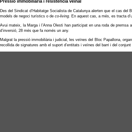
Pressió immobiliària i resistència veïnal
Des del Sindicat d’Habitatge Socialista de Catalunya alerten que el cas del 
models de negoci turístics o de
co-living
. En aquest cas, a més, es tracta d’un
Avui mateix, la Marga i l’Anna Olesti han participat en una roda de premsa a
d’inversió, 28 més que fa només un any.
Malgrat la pressió immobiliària i judicial, les veïnes del Bloc Papallona, 
recollida de signatures amb el suport d’entitats i veïnes del barri i del conjunt 