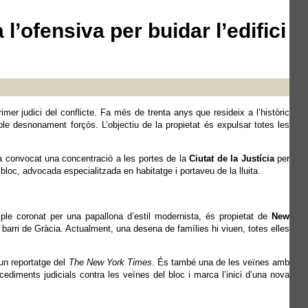
l’ofensiva per buidar l’edifici
rimer judici del conflicte. Fa més de trenta anys que resideix a l’històric
sible desnonament forçós. L’objectiu de la propietat és expulsar totes les
a convocat una concentració a les portes de la
Ciutat de la Justícia
per
 bloc, advocada especialitzada en habitatge i portaveu de la lluita.
ple coronat per una papallona d’estil modernista, és propietat de
New
barri de Gràcia. Actualment, una desena de famílies hi viuen, totes elles
 un reportatge del
The New York Times
. És també una de les veïnes amb
cediments judicials contra les veïnes del bloc i marca l’inici d’una nova