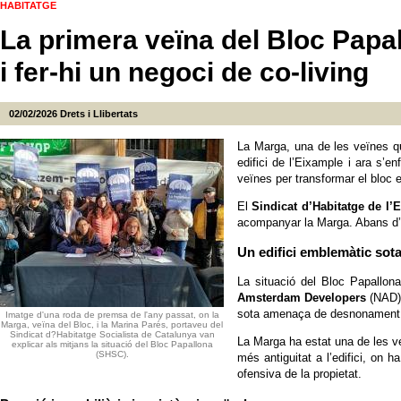
HABITATGE
La primera veïna del Bloc Papallo
i fer-hi un negoci de co-living
02/02/2026
Drets i Llibertats
La Marga, una de les veïnes 
edifici de l’Eixample i ara s’e
veïnes per transformar el bloc 
El
Sindicat d’Habitatge de l’
acompanyar la Marga. Abans d’e
Un edifici emblemàtic so
La situació del Bloc Papallon
Amsterdam Developers
(NAD),
sota amenaça de desnonament
Imatge d'una roda de premsa de l'any passat, on la
Marga, veïna del Bloc, i la Marina Parés, portaveu del
Sindicat d?Habitatge Socialista de Catalunya van
La Marga ha estat una de les veï
explicar als mitjans la situació del Bloc Papallona
(SHSC).
més antiguitat a l’edifici, on 
ofensiva de la propietat.