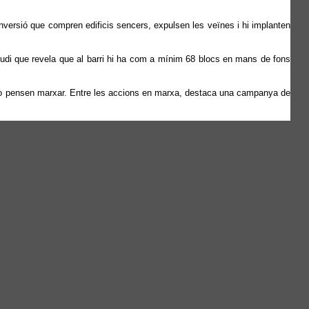
nversió que compren edificis sencers, expulsen les veïnes i hi implanten
tudi que revela que al barri hi ha com a mínim 68 blocs en mans de fons
ue no pensen marxar. Entre les accions en marxa, destaca una campanya de