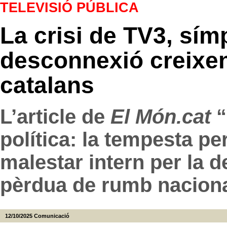
TELEVISIÓ PÚBLICA
La crisi de TV3, sí
desconnexió creixen
catalans
L’article de
El Món.cat
“
política: la tempesta pe
malestar intern per la d
pèrdua de rumb nacional
12/10/2025
Comunicació