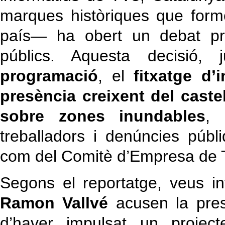
marques històriques que formen
país— ha obert un debat pro
públics. Aquesta decisió
programació
, el
fitxatge d’
presència creixent del caste
sobre zones inundables
, 
treballadors i denúncies públ
com del Comitè d’Empresa de T
Segons el reportatge, veus i
Ramon Vallvé
acusen la pre
d’haver impulsat un project