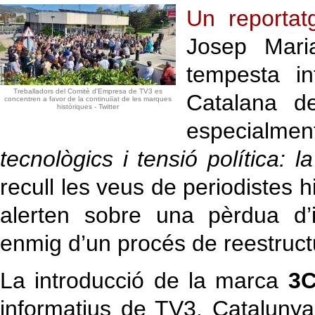
Un reportat
Josep Mari
tempesta in
Treballadors del Comitè d'Empresa de TV3 es
Catalana de
concentren a favor de la continuiïat de les marques
històriques - Twitter
especialm
tecnològics i tensió política: 
recull les veus de periodistes h
alerten sobre una pèrdua d’i
enmig d’un procés de reestructur
La introducció de la marca
3C
informatius de TV3, Cataluny