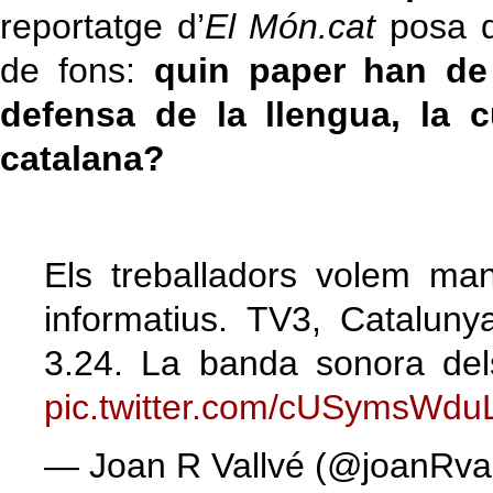
reportatge d’
El Món.cat
posa d
de fons:
quin paper han de 
defensa de la llengua, la c
catalana?
Els treballadors volem ma
informatius. TV3, Cataluny
3.24. La banda sonora del
pic.twitter.com/cUSymsWdu
— Joan R Vallvé (@joanRva