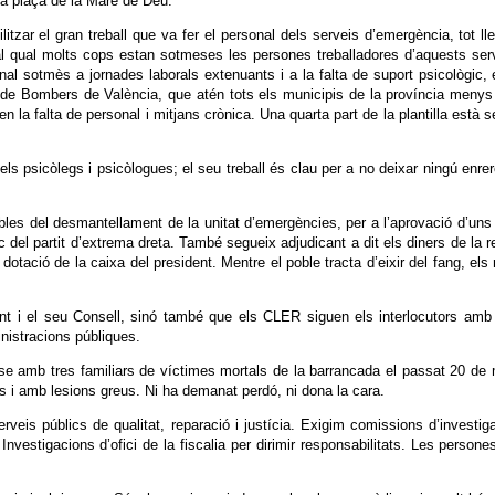
 la plaça de la Mare de Déu.
litzar el gran treball que va fer el personal dels serveis d’emergència, tot l
 al qual molts cops estan sotmeses les persones treballadores d’aquests ser
onal sotmès a jornades laborals extenuants i a la falta de suport psicològic
ci de Bombers de València, que atén tots els municipis de la província menys 
la falta de personal i mitjans crònica. Una quarta part de la plantilla està s
els psicòlegs i psicòlogues; el seu treball és clau per a no deixar ningú enre
les del desmantellament de la unitat d’emergències, per a l’aprovació d’uns
tic del partit d’extrema dreta. També segueix adjudicant a dit els diners de l
ció de la caixa del president. Mentre el poble tracta d’eixir del fang, els r
nt i el seu Consell, sinó també que els CLER siguen els interlocutors amb 
inistracions públiques.
e amb tres familiars de víctimes mortals de la barrancada el passat 20 de 
s i amb lesions greus. Ni ha demanat perdó, ni dona la cara.
veis públics de qualitat, reparació i justícia. Exigim comissions d’investigac
Investigacions d’ofici de la fiscalia per dirimir responsabilitats. Les pers