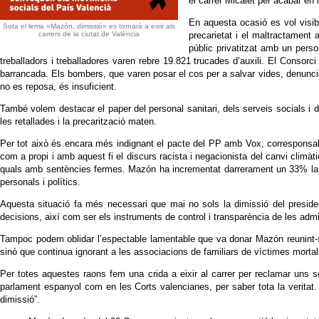
el carrer Micalet per acabar en
En aquesta ocasió es vol visibi
Sota el lema «Mazón, dimissió» es tornarà a eixir als
carrers de la ciutat de València
precarietat i el maltractament
públic privatitzat amb un pers
treballadors i treballadores varen rebre 19.821 trucades d’auxili. El Consor
barrancada. Els bombers, que varen posar el cos per a salvar vides, denuncien 
no es reposa, és insuficient.
També volem destacar el paper del personal sanitari, dels serveis socials i d
les retallades i la precarització maten.
Per tot això és encara més indignant el pacte del PP amb Vox, corresponsab
com a propi i amb aquest fi el discurs racista i negacionista del canvi climà
quals amb sentències fermes. Mazón ha incrementat darrerament un 33% la dota
personals i polítics.
Aquesta situació fa més necessari que mai no sols la dimissió del preside
decisions, així com ser els instruments de control i transparència de les adm
Tampoc podem oblidar l’espectable lamentable que va donar Mazón reunint-s
sinó que continua ignorant a les associacions de familiars de víctimes mortal
Per totes aquestes raons fem una crida a eixir al carrer per reclamar uns ser
parlament espanyol com en les Corts valencianes, per saber tota la veritat. 
dimissió”.