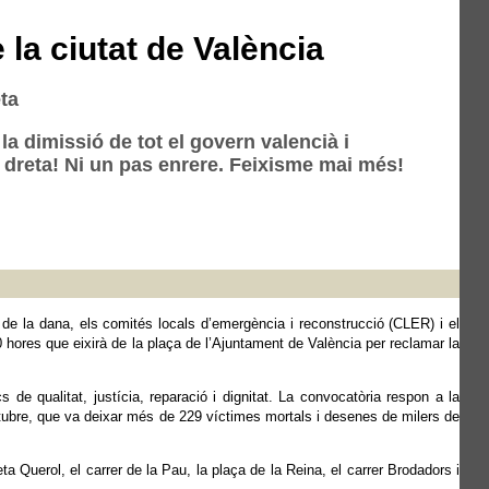
 la ciutat de València
eta
a dimissió de tot el govern valencià i
 dreta! Ni un pas enrere. Feixisme mai més!
 de la dana, els comités locals d’emergència i reconstrucció (CLER) i el
 hores que eixirà de la plaça de l’Ajuntament de València per reclamar la
 de qualitat, justícia, reparació i dignitat. La convocatòria respon a la
’octubre, que va deixar més de 229 víctimes mortals i desenes de milers de
a Querol, el carrer de la Pau, la plaça de la Reina, el carrer Brodadors i