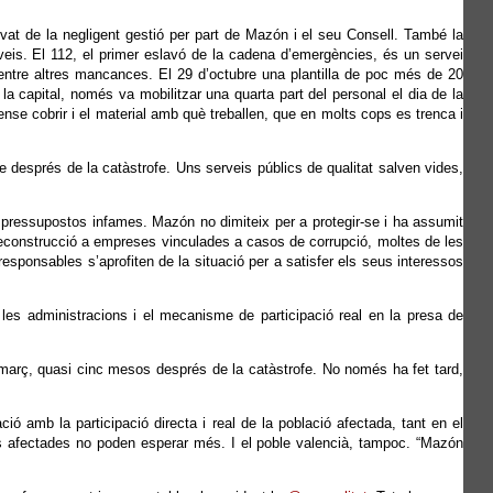
levat de la negligent gestió per part de Mazón i el seu Consell. També la
veis. El 112, el primer eslavó de la cadena d’emergències, és un servei
, entre altres mancances. El 29 d’octubre una plantilla de poc més de 20
la capital, només va mobilitzar una quarta part del personal el dia de la
ense cobrir i el material amb què treballen, que en molts cops es trenca i
re després de la catàstrofe. Uns serveis públics de qualitat salven vides,
 pressupostos infames. Mazón no dimiteix per a protegir-se i ha assumit
a reconstrucció a empreses vinculades a casos de corrupció, moltes de les
esponsables s’aprofiten de la situació per a satisfer els seus interessos
les administracions i el mecanisme de participació real en la presa de
març, quasi cinc mesos després de la catàstrofe. No només ha fet tard,
ió amb la participació directa i real de la població afectada, tant en el
ones afectades no poden esperar més. I el poble valencià, tampoc. “Mazón