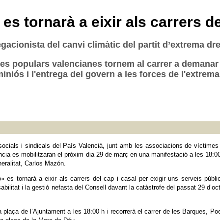
s tornarà a eixir als carrers de
gacionista del canvi climàtic del partit d’extrema dr
s populars valencianes tornem al carrer a demanar l
iós i l'entrega del govern a les forces de l'extrema
socials i sindicals del País Valencià, junt amb les associacions de víctimes
cia es mobilitzaran el pròxim dia 29 de març en una manifestació a les 18:00
neralitat, Carlos Mazón.
s tornarà a eixir als carrers del cap i casal per exigir uns serveis públics
sabilitat i la gestió nefasta del Consell davant la catàstrofe del passat 29 d
plaça de l’Ajuntament a les 18:00 h i recorrerà el carrer de les Barques, Poet