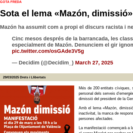
GOTA FREDA
Sota el lema «Mazón, dimissió» e
Mazón ha assumit com a propi el discurs racista i ne
Cinc mesos després de la barrancada, les classe
especialment de Mazón. Denunciem el gir ignomin
pic.twitter.com/osGAde3V5g
— Decidim (@Decidim_)
March 27, 2025
29/03/2025
Drets i Llibertats
Més de 200 entitats cíviques, 
personal dels serveis d’emergèn
dimissió del president de la Ge
Amb el lema «Mazón, dimissió» e
inactivitat, la manca de respon
persones afectades.
La manifestació començarà a la 