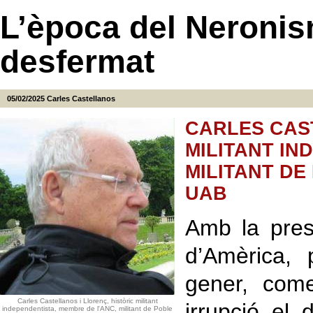
L’època del Neronis
desfermat
05/02/2025
Carles Castellanos
CARLES CAST
MILITANT IN
MILITANT DE
UAB
Amb la pres
d’Amèrica,
gener, com
Carles Castellanos i Llorenç, històric militant
irrupció el
independentista, membre de l'ANC, militant de Poble