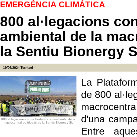
EMERGÈNCIA CLIMÀTICA
800 al·legacions cont
ambiental de la mac
la Sentiu Bionergy 
19/06/2024
Territori
La Platafor
de 800 al·leg
macrocentra
d'una campan
800 al·legacions contra l'autorització ambiental de la
macrocentral de biogàs de la Sentiu Bionergy SL
Entre aque