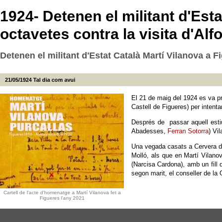
1924- Detenen el militant d'Esta
octavetes contra la visita d'Alfon
Detenen el militant d'Estat Català Martí Vilanova a Fig
21/05/1924
Tal dia com avui
El 21 de maig del 1924 es va pr
Castell de Figueres) per intentar
Després de passar aquell estiu
Abadesses,
Ferran Sotorra
) Vi
Una vegada casats a Cervera d
Molló, als que en Martí Vilanov
(Narcisa Cardona), amb un fill 
segon marit, el conseller de la
Cartell de l'acte d'homenatge a Martí Vilanova fet a
Figueres l'any 2021