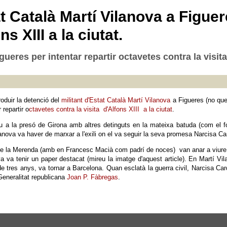
t Català Martí Vilanova a Figuere
s XIII a la ciutat.
ueres per intentar repartir octavetes contra la visita d
oduir la detenció del
militant d'Estat Català Martí Vilanova
a Figueres (no qued
 repartir o
ctavetes contra la visita d'Alfons XIII a la ciutat
.
 a la presó de Girona amb altres detinguts en la mateixa batuda (com el fo
lanova va haver de marxar a l'exili on el va seguir la seva promesa Narcisa Ca
e la Merenda (amb en Francesc Macià com padrí de noces) van anar a viure a
a va tenir un paper destacat (mireu la imatge d'aquest article). En Martí Vil
de tres anys, va tornar a Barcelona. Quan esclatà la guerra civil, Narcisa C
 Generalitat republicana
Joan P. Fàbregas
.