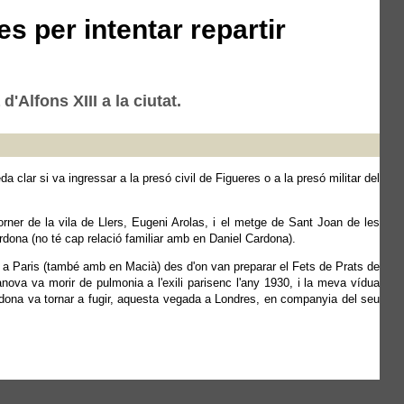
s per intentar repartir
'Alfons XIII a la ciutat.
a clar si va ingressar a la presó civil de Figueres o a la presó militar del
rner de la vila de Llers, Eugeni Arolas, i el metge de Sant Joan de les
rdona (no té cap relació familiar amb en Daniel Cardona).
 Paris (també amb en Macià) des d'on van preparar el Fets de Prats de
anova va morir de pulmonia a l'exili parisenc l'any 1930, i la meva vídua
ardona va tornar a fugir, aquesta vegada a Londres, en companyia del seu