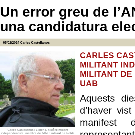
Un error greu de l’
una candidatura ele
05/02/2024
Carles Castellanos
CARLES CAST
MILITANT IN
MILITANT DE
UAB
Aquests di
d’haver vis
manifest 
Carles Castellanos i Llorenç, històric militant
representa
independentista, membre de l'ANC, militant de Poble