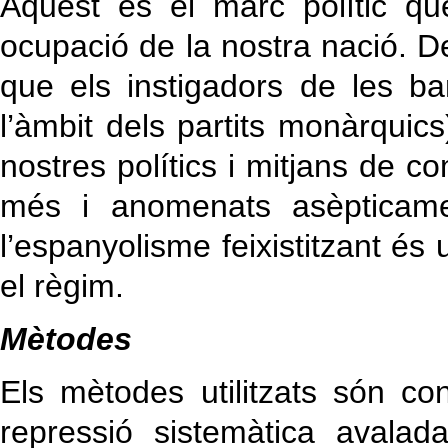
Aquest és el marc polític qu
ocupació de la nostra nació. D
que els instigadors de les b
l’àmbit dels partits monàrquics
nostres polítics i mitjans de 
més i anomenats asèpticamen
l’espanyolisme feixistitzant és
el règim.
Mètodes
Els mètodes utilitzats són c
repressió sistemàtica avalad