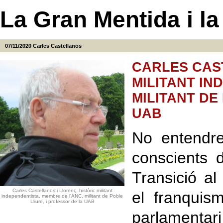
La Gran Mentida i la 
07/11/2020
Carles Castellanos
CARLES CAST
MILITANT IN
MILITANT DE
UAB
No entendr
conscients 
Transició a
Carles Castellanos i Llorenç, històric militant
el franquis
independentista, membre de l'ANC, militant de Poble
Lliure, i professor de la UAB
parlamentari