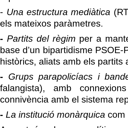
-
Una estructura mediàtica
(RTV
els mateixos paràmetres.
-
Partits del règim
per a mante
base d’un bipartidisme PSOE-PP
històrics, aliats amb els partit
-
Grups parapolicíacs i band
falangista), amb connexio
connivència amb el sistema rep
-
La institució monàrquica
com a