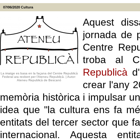
07/06/2020
Cultura
Aquest diss
jornada de p
Centre Repu
troba al C
Republicà
d'
La imatge es basa en la façana del Centre Republicà
Federal ara reobert per l'Ateneu Republicà. | Autor:
Ateneu Republicà de Bescanó
crear l'any 
memòria històrica i impulsar un 
idea que "la cultura ens fa mé
entitats del tercer sector que fa
internacional. Aquesta en