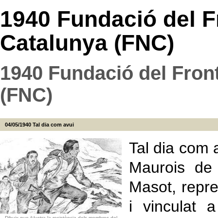
1940 Fundació del F
Catalunya (FNC)
1940 Fundació del Fron
(FNC)
04/05/1940
Tal dia com avui
Tal dia com 
Maurois de 
Masot, repre
i vinculat 
Dibuix que il·lustra la resistència dels membres del