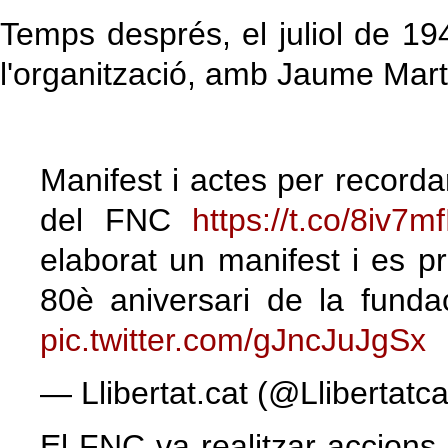
Temps després, el juliol de 19
l'organització, amb Jaume Mart
Manifest i actes per recorda
del FNC
https://t.co/8iv7m
elaborat un manifest i es p
80è aniversari de la fundac
pic.twitter.com/gJncJuJgSx
— Llibertat.cat (@Llibertatc
El FNC va realitzar accions