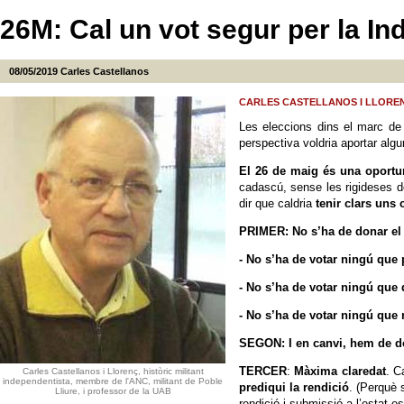
26M: Cal un vot segur per la In
08/05/2019
Carles Castellanos
CARLES CASTELLANOS I LLORENÇ
Les eleccions dins el marc de 
perspectiva voldria aportar alg
El 26 de maig és una oportun
cadascú, sense les rigideses de
dir que caldria
tenir clars uns 
PRIMER: No s’ha de donar el
- No s’ha de votar ningú que 
- No s’ha de votar ningú que 
- No s’ha de votar ningú que 
SEGON: I en canvi, hem de do
TERCER
:
Màxima claredat
. C
Carles Castellanos i Llorenç, històric militant
independentista, membre de l'ANC, militant de Poble
prediqui la
rendició
. (Perquè 
Lliure, i professor de la UAB
rendició i submissió a l’estat 