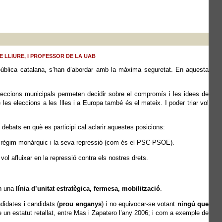
E LLIURE, I PROFESSOR DE LA UAB
epública catalana, s’han d’abordar amb la màxima seguretat. En aquesta
eleccions municipals permeten decidir sobre el compromís i les idees de
les eleccions a les Illes i a Europa també és el mateix. I poder triar vol
 debats en què es participi cal aclarir aquestes posicions:
del règim monàrquic i la seva repressió (com és el PSC-PSOE).
ol afluixar en la repressió contra els nostres drets.
in una
línia d’unitat estratègica, fermesa, mobilització
.
didates i candidats (
prou enganys
) i no equivocar-se votant
ningú que
un estatut retallat, entre Mas i Zapatero l’any 2006; i com a exemple de