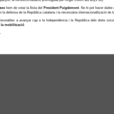
ees
hem de votar la llista del
President Puigdemont
. No hi pot haver dubte 
 la defensa de la República catalana i la necessària internacionalització de 
avorables a avançar cap a la Independència i la República dels drets soci
i la mobilització
.
.