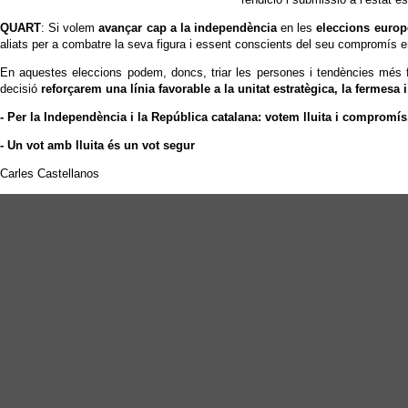
QUART
: Si volem
avançar cap a la independència
en les
eleccions europ
aliats per a combatre la seva figura i essent conscients del seu compromís en
En aquestes eleccions podem, doncs, triar les persones i tendències més f
decisió
reforçarem una línia favorable a la unitat estratègica, la fermesa 
- Per la Independència i la República catalana: votem lluita i compromís
- Un vot amb lluita és un vot segur
Carles Castellanos