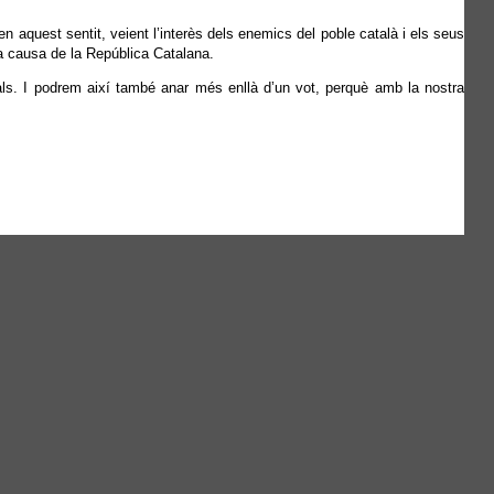
en aquest sentit, veient l’interès dels enemics del poble català i els seus
la causa de la República Catalana.
als. I podrem així també anar més enllà d’un vot, perquè amb la nostra