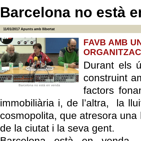
Barcelona no està e
11/01/2017
Apunts amb llibertat
FAVB AMB UN
ORGANITZAC
Durant els 
construint a
Barcelona no està en venda
factors fona
immobiliària i, de l’altra, la ll
cosmopolita, que atresora una l
de la ciutat i la seva gent.
Barcelona està en venda. 