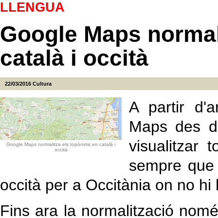
LLENGUA
Google Maps normal
català i occità
22/03/2016
Cultura
A partir d'
Maps des de
visualitzar 
Google Maps normalitza els topònims en català i
occità
sempre que h
occità per a Occitània on no hi
Fins ara la normalització només