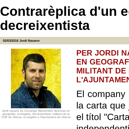
Contrarèplica d'un e
decreixentista
02/03/2016
Jordi Navarro
PER JORDI N
EN GEOGRAFI
MILITANT DE
L'AJUNTAME
El company 
la carta que
Jordi navarro és Conserge Mantenidor, llicenciat en
el títol "Car
geografia, ecologista, decreixentista i militant de la
CUP de Girona, ex-regidor a l'Ajuntament de Girona
independenti