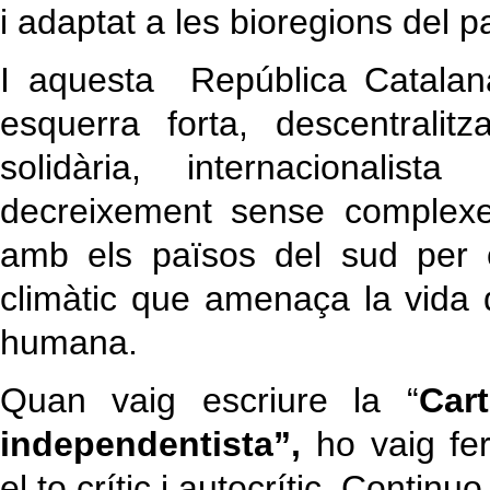
i adaptat a les bioregions del p
I aquesta República Catalan
esquerra forta, descentralit
solidària, internacionalis
decreixement sense complexes
amb els països del sud per c
climàtic que amenaça la vida 
humana.
Quan vaig escriure la “
Car
independentista”,
ho vaig fe
el to crític i autocrític. Contin