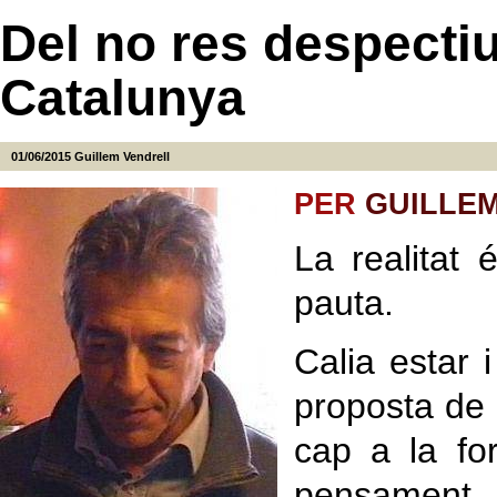
Del no res despectiu
Catalunya
01/06/2015
Guillem Vendrell
PER
GUILLE
La realitat 
pauta.
Calia estar 
proposta de 
cap a la fo
pensament 