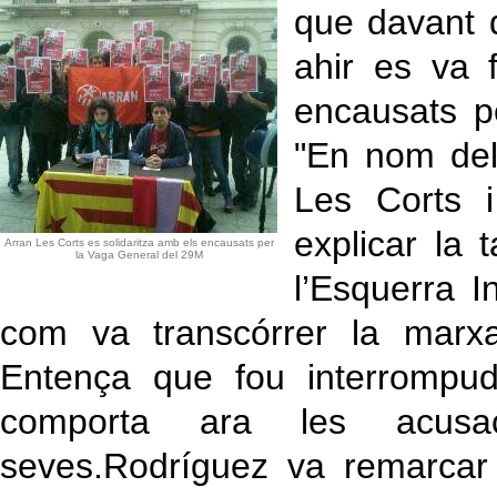
que davant d
ahir es va 
encausats p
"En nom de
Les Corts i
explicar la 
Arran Les Corts es solidaritza amb els encausats per
la Vaga General del 29M
l’Esquerra I
com va transcórrer la marx
Entença que fou interrompu
comporta ara les acusa
seves.Rodríguez va remarcar