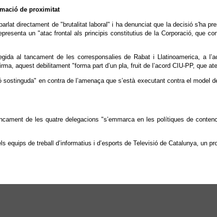
ormació de proximitat
rlat directament de "brutalitat laboral" i ha denunciat que la decisió s'ha pr
representa un "atac frontal als principis constitutius de la Corporació, que co
a al tancament de les corresponsalies de Rabat i Llatinoamerica, a l’aco
, aquest debilitament "forma part d’un pla, fruit de l’acord CIU-PP, que atemp
ió sostinguda" en contra de l’amenaça que s’està executant contra el model 
.
ament de les quatre delegacions "s’emmarca en les polítiques de contenció
ls equips de treball d’informatius i d’esports de Televisió de Catalunya, un p