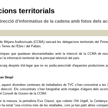
ons territorials
irecció d'informatius de la cadena amb fotos dels a
e Mitjans Audiovisuals (CCMA) tancarà les delegacions territorials del Pirineu
 Terres de l'Ebre i del Pallars.
òriques que quedaran desmantellades amb la intenció de la CCMA de rescin
í la informació territorial de la principal televisió del país.
aig després d'al·legar que no es podia prescindir d'aquestes productores pe
oan Despí
 aquest divendres centenars de treballadors de TVC s’han concentrat a les 12
 direcció. Els concentrats s’han fotografiat amb imatges d’alguns dels acomi
del Consell de Govern de la CCMA.
r la mesura, la periodista Eva Clausó, que cobreix l'Alt Urgell, la Cerdany
ha estat "una víctima més de les retallades, com ja han patit altres compan