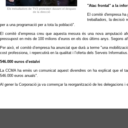
"Atac frontal" a la inf
Els treballadors de TV3 protesten davant el despatx
de la direcció
El comitè d'empresa ha pa
treballadors, la decisió 
per a una programació per a tota la població".
El comitè d’empresa creu que aquesta mesura és una nova amputació afegid
pressupost en més de 100 milions d’euros en els dos últims anys. Segons afirma
Per això, el comitè d’empresa ha anunciat que durà a terme "una mobilitzac
cost professiona, i repercutirà en la qualitat i l’oferta dels Serveis Informatius
546.000 euros d'estalvi
La CCMA ha emès un comunicat aquest divendres on ha explicat que el tanc
546.000 euros anuals".
Al gener la Corporació ja va començar la reorganització de les delegacions i e