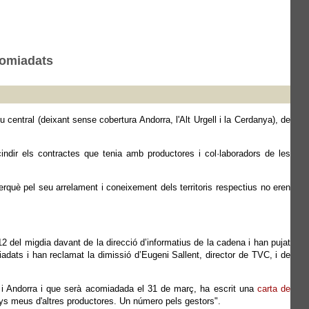
comiadats
 central (deixant sense cobertura Andorra, l'Alt Urgell i la Cerdanya), de
dir els contractes que tenia amb productores i col·laboradors de les
rquè pel seu arrelament i coneixement dels territoris respectius no eren
 del migdia davant de la direcció d’informatius de la cadena i han pujat
adats i han reclamat la dimissió d’Eugeni Sallent, director de TVC, i de
a i Andorra i que serà acomiadada el 31 de març, ha escrit una
carta de
ys meus d'altres productores. Un número pels gestors".