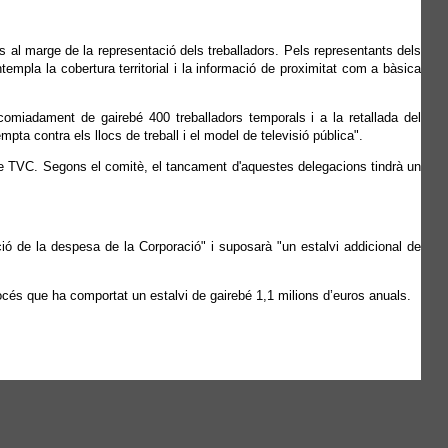
es al marge de la representació dels treballadors. Pels representants dels
ntempla la cobertura territorial i la informació de proximitat com a bàsica
miadament de gairebé 400 treballadors temporals i a la retallada del
ta contra els llocs de treball i el model de televisió pública".
de TVC. Segons el comitè, el tancament d'aquestes delegacions tindrà un
 de la despesa de la Corporació" i suposarà "un estalvi addicional de
rocés que ha comportat un estalvi de gairebé 1,1 milions d’euros anuals.