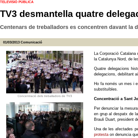
TELEVISIÓ PÚBLICA
TV3 desmantella quatre delegaci
Centenars de treballadors es concentren davant la d
01/03/2013
Comunicació
La Corporació Catalana d
la Catalunya Nord, de les
Quatre delegacions hist
delegacions, debilitant aix
Ho fa només un mes i esc
substituïbles.
Concentració dels treballadors de TV3
Concentració a Sant J
Per denunciar la mesura,
en grup al despatx de la
Brauli Duart, president 
Una de les afectades pe
protesta
on denuncia que 