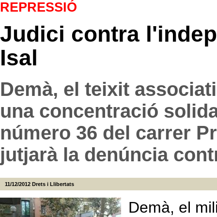
REPRESSIÓ
Judici contra l'inde
Isal
Demà, el teixit associa
una concentració solidar
número 36 del carrer P
jutjarà la denúncia con
11/12/2012
Drets i Llibertats
Demà, el mil