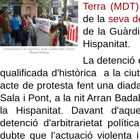
Terra (MDT)
de la
seva de
de la Guàrd
Hispanitat.
Concentració de suport a Joan Carles Isal | Autor:
Ricard Amaya
La detenció
qualificada d'històrica a la ci
acte de protesta fent una diada
Sala i Pont, a la nit Arran Bad
la Hispanitat. Davant d'aqu
detenció d'arbitrarietat políti
dubte que l’actuació violenta i