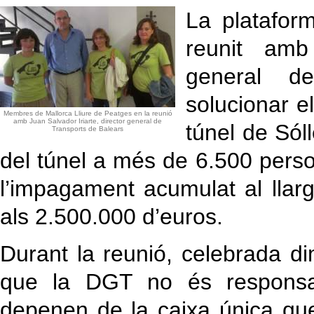
La platafor
reunit amb 
general d
solucionar e
Membres de Mallorca Lliure de Peatges en la reunió
amb Juan Salvador Iriarte, director general de
túnel de Sól
Transports de Balears
del túnel a més de 6.500 perso
l’impagament acumulat al llarg
als 2.500.000 d’euros.
Durant la reunió, celebrada di
que la DGT no és responsa
depenen de la caixa única que