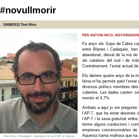
#novullmorir
10/08/2012
Toni Rico
PER ANTONI RICO, HISTORIADOR 
Fa anys els Sopa de Cabra can
entre Blanes i Cadaqués, ben t
abandonat, deixat de la mà de D
als catalans del sud i de trob
Contràriament, l’estat actual d
Els darrers quatre anys de la m
feina m’ha permès patir l’estat 
diversos polítics membres dels 
cobertes. Les dades canten: seg
només el 4,7%.
Arribats a aquí jo em pregunte:
l’AP-7, que ha estat desenes d
l’AP-7 i la seua gratuïtat enl
terme alguns conductors i cond
empreses concessionàries de le
Aquesta trama mafiosa que ha s
Toni Rico, hitoriador i membre de la CUP a Girona