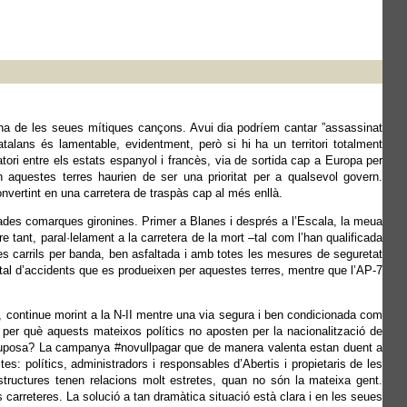
na de les seues mítiques cançons. Avui dia podríem cantar ”assassinat
atalans és lamentable, evidentment, però si hi ha un territori totalment
ori entre els estats espanyol i francès, via de sortida cap a Europa per
n aquestes terres haurien de ser una prioritat per a qualsevol govern.
onvertint en una carretera de traspàs cap al més enllà.
nades comarques gironines. Primer a Blanes i després a l’Escala, la meua
re tant, paral·lelament a la carretera de la mort –tal com l’han qualificada
es carrils per banda, ben asfaltada i amb totes les mesures de seguretat
otal d’accidents que es produeixen per aquestes terres, mentre que l’AP-7
, continue morint a la N-II mentre una via segura i ben condicionada com
per què aquests mateixos polítics no aposten per la nacionalització de
ò suposa? La campanya #novullpagar que de manera valenta estan duent a
: polítics, administradors i responsables d’Abertis i propietaris de les
structures tenen relacions molt estretes, quan no són la mateixa gent.
arreteres. La solució a tan dramàtica situació està clara i en les seues