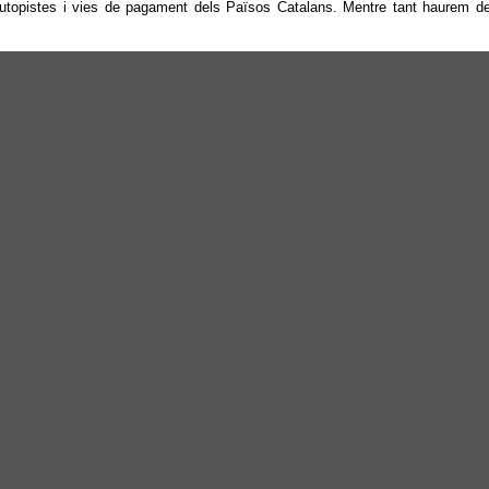
utopistes i vies de pagament dels Països Catalans. Mentre tant haurem de s