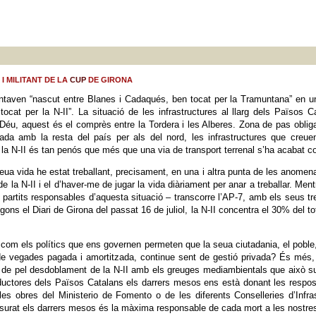
I MILITANT DE LA
CUP
DE GIRONA
taven “nascut entre Blanes i Cadaqués, ben tocat per la Tramuntana” en u
ocat per la N-II”. La situació de les infrastructures al llarg dels Països C
éu, aquest és el comprès entre la Tordera i les Alberes. Zona de pas obligat
ada amb la resta del país per als del nord, les infrastructures que creue
e la N-II és tan penós que més que una via de transport terrenal s’ha acabat c
eua vida he estat treballant, precisament, en una i altra punta de les anome
de la N-II i el d’haver-me de jugar la vida diàriament per anar a treballar. Ment
partits responsables d’aquesta situació – transcorre l’AP-7, amb els seus tr
ons el Diari de Girona del passat 16 de juliol, la N-II concentra el 30% del t
 com els polítics que ens governen permeten que la seua ciutadania, el poble
e vegades pagada i amortitzada, continue sent de gestió privada? És més, 
loc de pel desdoblament de la N-II amb els greuges mediambientals que aix
uctores dels Països Catalans els darrers mesos ens està donant les respostes
s obres del Ministerio de Fomento o de les diferents Conselleries d’Infra
urat els darrers mesos és la màxima responsable de cada mort a les nostres c