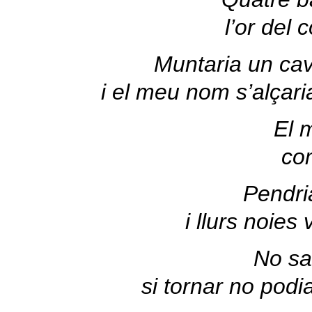
l’or del 
Muntaria un cava
i el meu nom s’alçari
El 
com
Pendria
i llurs noies
No sa
si tornar no podi