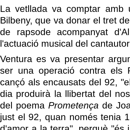
La vetllada va comptar amb u
Bilbeny, que va donar el tret de
de rapsode acompanyat d'Al
l'actuació musical del cantautor
Ventura es va presentar argu
ser una operació contra els 
cançó als encausats del 92, "e
dia produirà la llibertat del no
del poema
Prometença
de Joa
just el 92, quan només tenia 
d'amor a la terra", perquè "és