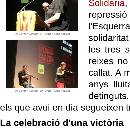
Solidària
,
repressi
l'Esquer
OpGarzón Mataró 17 | Autor: Llibertat.cat
solidarit
les tres 
reixes no
callat. A 
anys llui
OpGarzón Mataró 10 | Autor: Llibertat.cat
detinguts,
els que avui en dia segueixen tr
La celebració d'una victòria