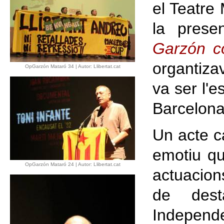
el Teatre
la prese
Garzón co
organtiza
OpGarzón Mataró 34 | Autor: Llibertat.cat
va ser l'e
Barcelona
Un acte c
emotiu qu
OpGarzón Mataró 24 | Autor: Llibertat.cat
actuacion
de dest
Independe