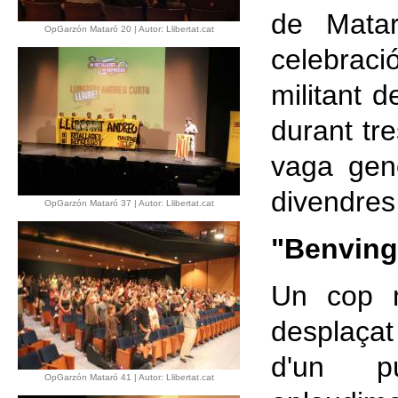
de Mata
OpGarzón Mataró 20 | Autor: Llibertat.cat
celebració
militant 
durant tr
vaga gen
divendres 
OpGarzón Mataró 37 | Autor: Llibertat.cat
"Benving
Un cop m
desplaçat
d'un p
OpGarzón Mataró 41 | Autor: Llibertat.cat