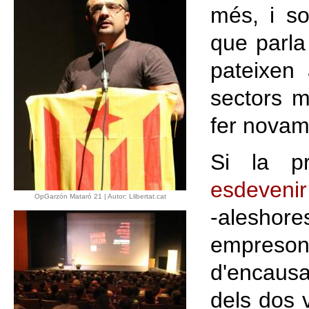
més, i so
que parla
pateixen 
sectors m
fer novam
Si la pr
esdevenir
OpGarzón Mataró 21 | Autor: Llibertat.cat
-aleshor
empresona
d'encausat
dels dos 