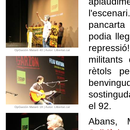
aplaudim
l'escen
pancarta
podia lleg
repressió
OpGarzón Mataró 40 | Autor: Llibertat.cat
militant
rètols p
benvingud
sostingud
el 92.
OpGarzón Mataró 18 | Autor: Llibertat.cat
Abans, M