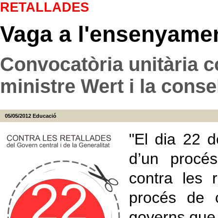
RETALLADES
Vaga a l'ensenyamen
Convocatòria unitària co
ministre Wert i la conse
05/05/2012
Educació
"El dia 22 
d’un procé
contra les 
procés de c
governs que c