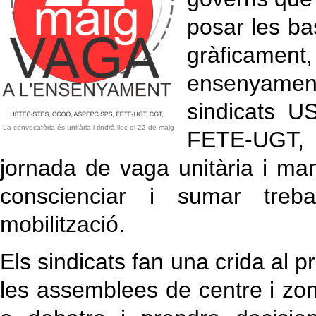
posar les ba
gràficame
ensenyament
sindicats 
La convocatòria és unitària i tindrà lloc el 22 de maig
FETE‐UGT, 
jornada de vaga unitària i ma
conscienciar i sumar treb
mobilització.
Els sindicats fan una crida al p
les assemblees de centre i zo