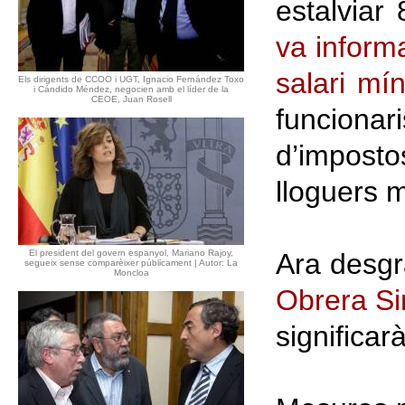
estalviar 
va inform
salari mí
Els dirigents de CCOO i UGT, Ignacio Fernández Toxo
i Cándido Méndez, negocien amb el líder de la
CEOE, Juan Rosell
funciona
d’imposto
lloguers m
El president del govern espanyol, Mariano Rajoy,
Ara desgr
segueix sense comparèixer públicament | Autor: La
Moncloa
Obrera Si
significar