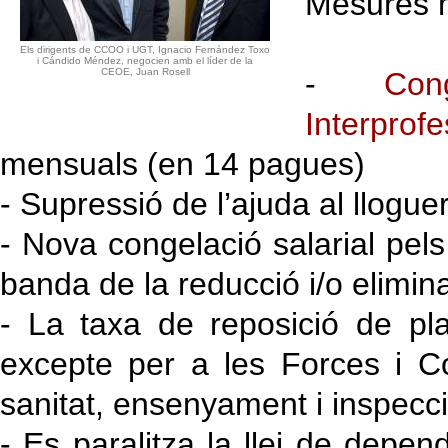
Mesures 
Els dirigents de CCOO i UGT, Ignacio Fernández Toxo
i Cándido Méndez, negocien amb el líder de la
CEOE, Juan Rosell
-
Con
Interprofe
mensuals (en 14 pagues)
- Supressió de l’ajuda al llogue
- Nova congelació salarial pels
banda de la reducció i/o elimin
- La taxa de reposició de pl
excepte per a les Forces i C
sanitat, ensenyament i inspecc
- Es paralitza la llei de depe