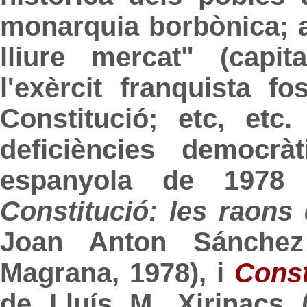
monarquia borbònica; 
lliure mercat" (capi
l'exèrcit franquista f
Constitució; etc, etc
deficiències democrà
espanyola de 1978
Constitució: les raons
Joan Anton Sánchez 
Magrana, 1978), i
Const
de Lluís M. Xirinacs (