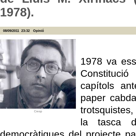
1978).
08/09/2011
23:32
Opinió
1978 va esse
Constituci
capítols an
paper cabda
trotsquistes
Cresp
la tasca d
democràtiques del projecte pa