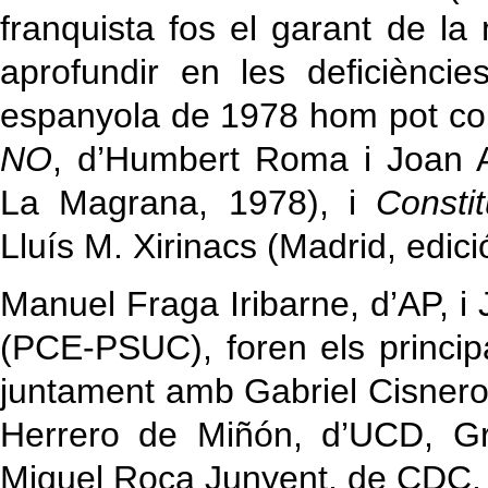
franquista fos el garant de la 
aprofundir en les deficiènci
espanyola de 1978 hom pot co
NO
, d’Humbert Roma i Joan 
La Magrana, 1978), i
Consti
Lluís M. Xirinacs (Madrid, edici
Manuel Fraga Iribarne, d’AP, i J
(PCE-PSUC), foren els princip
juntament amb Gabriel Cisnero
Herrero de Miñón, d’UCD, Gr
Miquel Roca Junyent, de CDC.