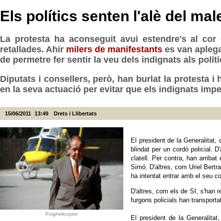
Els polítics senten l'alè del mal
La protesta ha aconseguit avui estendre's al cor
retallades. Ahir
milers de manifestants
es van aplegar
de permetre fer sentir la veu dels indignats als polít
Diputats i consellers, però, han burlat la protesta i
en la seva actuació per evitar que els indignats imped
15/06/2011
13:49
Drets i Llibertats
El president de la Generalitat,
blindat per un cordó policial. 
clatell. Per contra, han arrib
Simó. D'altres, com Uriel Bertra
ha intentat entrar amb el seu c
D'altres, com els de SI, s'han 
furgons policials han transport
Puighelicopter
El president de la Generalitat