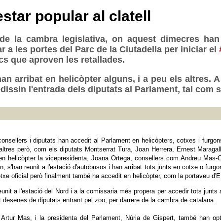
estar popular al clatell
 de la cambra legislativa, on aquest dimecres ha
 a les portes del Parc de la Ciutadella per iniciar el
ics que aproven les retallades.
 han arribat en helicòpter alguns, i a peu els altres
issin l'entrada dels diputats al Parlament, tal com s'
 consellers i diputats han accedit al Parlament en helicòpters, cotxes i furg
D'altres però, com els diputats Montserrat Tura, Joan Herrera, Ernest Maragall
at en helicòpter la vicepresidenta, Joana Ortega, consellers com Andreu Mas-
n, s'han reunit a l'estació d'autobusos i han arribat tots junts en cotxe o furg
otxe oficial però finalment també ha accedit en helicòpter, com la portaveu 
reunit a l'estació del Nord i a la comissaria més propera per accedir tots jun
at desenes de diputats entrant pel zoo, per darrere de la cambra de catalana.
, Artur Mas, i la presidenta del Parlament, Núria de Gispert, també han opt