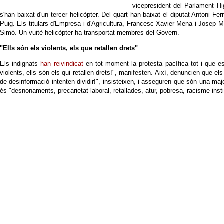
vicepresident del Parlament Hig
s'han baixat d'un tercer helicòpter. Del quart han baixat el diputat Antoni Fe
Puig. Els titulars d'Empresa i d'Agricultura, Francesc Xavier Mena i Josep Ma
Simó. Un vuitè helicòpter ha transportat membres del Govern.
"Ells són els violents, els que retallen drets"
Els indignats
han reivindicat
en tot moment la protesta pacífica tot i que e
violents, ells són els qui retallen drets!", manifesten. Així, denuncien que 
de desinformació intenten dividir!", insisteixen, i asseguren que són una maj
és "desnonaments, precarietat laboral, retallades, atur, pobresa, racisme insti