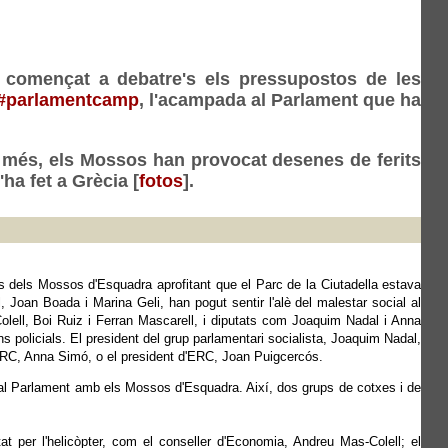
n començat a debatre's els pressupostos de les
#parlamentcamp
, l'acampada al Parlament que ha
. A més, els Mossos han provocat desenes de ferits
ha fet a Grècia [
fotos
].
ons dels Mossos d'Esquadra aprofitant que el Parc de la Ciutadella estava
, Joan Boada i Marina Geli, han pogut sentir l'alè del malestar social al
Colell, Boi Ruiz i Ferran Mascarell, i diputats com Joaquim Nadal i Anna
ons policials. El president del grup parlamentari socialista, Joaquim Nadal,
d'ERC, Anna Simó, o el president d'ERC, Joan Puigcercós.
ts al Parlament amb els Mossos d'Esquadra. Així, dos grups de cotxes i de
at per l'helicòpter, com el conseller d'Economia, Andreu Mas-Colell; el