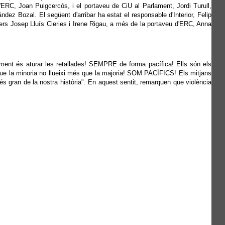
d'ERC, Joan Puigcercós, i el portaveu de CiU al Parlament, Jordi Turull,
ández Bozal. El següent d'arribar ha estat el responsable d'Interior, Felip
llers Josep Lluís Cleries i Irene Rigau, a més de la portaveu d'ERC, Anna
ament és aturar les retallades! SEMPRE de forma pacífica! Ells són els
: "Que la minoria no llueixi més que la majoria! SOM PACÍFICS! Els mitjans
és gran de la nostra història". En aquest sentit, remarquen que violència