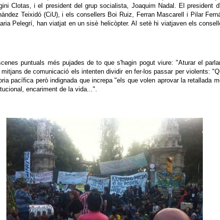
ini Clotas, i el president del grup socialista, Joaquim Nadal. El president 
rnàndez Teixidó (CiU), i els consellers Boi Ruiz, Ferran Mascarell i Pilar Fern
ria Pelegrí, han viatjat en un sisè helicòpter. Al setè hi viatjaven els conse
scenes puntuals més pujades de to que s'hagin pogut viure: "Aturar el parl
els mitjans de comunicació els intenten dividir en fer-los passar per violents
oria pacífica però indignada que increpa "els que volen aprovar la retallada m
tucional, encariment de la vida...".