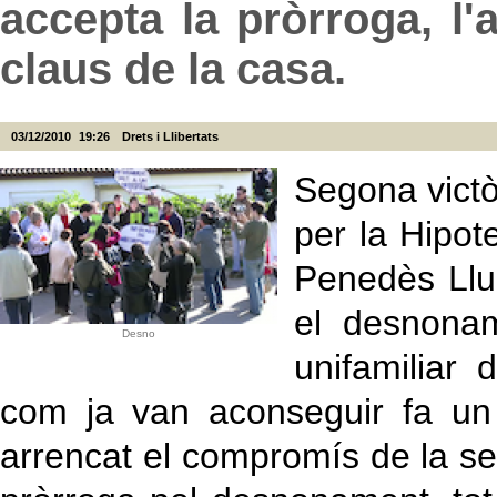
accepta la pròrroga, l'
claus de la casa.
03/12/2010
19:26
Drets i Llibertats
Segona victò
per la Hipot
Penedès Lluí
el desnonam
Desno
unifamiliar 
com ja van aconseguir fa un
arrencat el compromís de la se