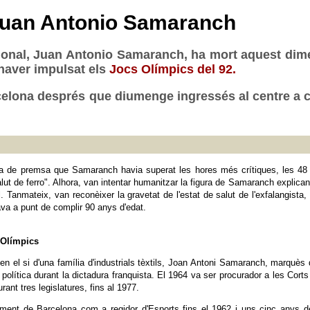
 Juan Antonio Samaranch
ional, Juan Antonio Samaranch, ha mort aquest dimec
r haver impulsat els
Jocs Olímpics del 92.
rcelona després que diumenge ingressés al centre a c
da de premsa que Samaranch havia superat les hores més crítiques, les 48 p
lut de ferro". Alhora, van intentar humanitzar la figura de Samaranch explican
 Tanmateix, van reconèixer la gravetat de l'estat de salut de l'exfalangista, 
va a punt de complir 90 anys d'edat.
 Olímpics
 en el si d'una família d'industrials tèxtils, Joan Antoni Samaranch, marquè
política durant la dictadura franquista. El 1964 va ser procurador a les Corts
urant tres legislatures, fins al 1977.
ament de Barcelona com a regidor d'Esports fins el 1962 i uns cinc anys d