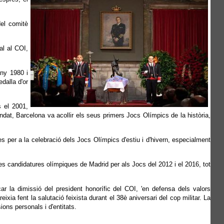
del comitè
al al COI,
any 1980 i
dalla d'or
s el 2001,
at, Barcelona va acollir els seus primers Jocs Olímpics de la història,
s per a la celebració dels Jocs Olímpics d'estiu i d'hivern, especialment
es candidatures olímpiques de Madrid per als Jocs del 2012 i el 2016, tot
 la dimissió del president honorífic del COI, 'en defensa dels valors
ia fent la salutació feixista durant el 38è aniversari del cop militar. La
ns personals i d'entitats.