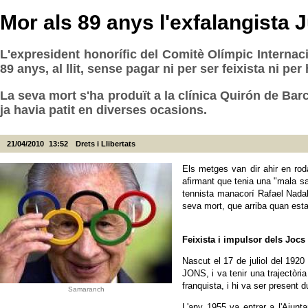
Mor als 89 anys l'exfalangista
L'expresident honorífic del Comitè Olímpic Internac
89 anys, al llit, sense pagar ni per ser feixista ni pe
La seva mort s'ha produït a la clínica Quirón de Ba
ja havia patit en diverses ocasions.
21/04/2010
13:52
Drets i Llibertats
Els metges van dir ahir en ro
afirmant que tenia una "mala sa
tennista manacorí Rafael Nadal.
seva mort, que arriba quan esta
Feixista i impulsor dels Jocs
Nascut el 17 de juliol del 1920
JONS, i va tenir una trajectòria
franquista, i hi va ser present d
Samaranch
L'any 1955 va entrar a l'Ajunt