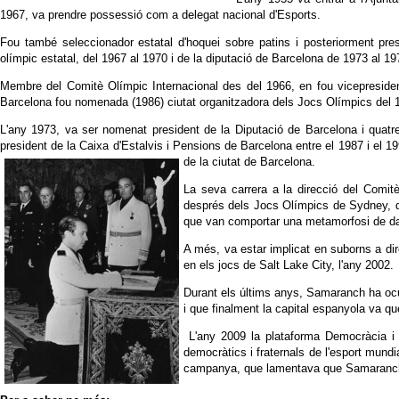
1967, va prendre possessió com a delegat nacional d'Esports.
Fou també seleccionador estatal d'hoquei sobre patins i posteriorment pre
olímpic estatal, del 1967 al 1970 i de la diputació de Barcelona de 1973 al 1
Membre del Comitè Olímpic Internacional des del 1966, en fou vicepresiden
Barcelona fou nomenada (1986) ciutat organitzadora dels Jocs Olímpics del 
L'any 1973, va ser nomenat president de la Diputació de Barcelona i quatr
president de la Caixa d'Estalvis i Pensions de Barcelona entre el 1987 i el 199
de la ciutat de Barcelona.
La seva carrera a la direcció del Comit
després dels Jocs Olímpics de Sydney, qu
que van comportar una metamorfosi de dal
A més, va estar implicat en suborns a dir
en els jocs de Salt Lake City, l'any 2002.
Durant els últims anys, Samaranch ha ocup
i que finalment la capital espanyola va qu
L'any 2009 la plataforma Democràcia i D
democràtics i fraternals de l'esport mundi
campanya, que lamentava que Samaranch ma