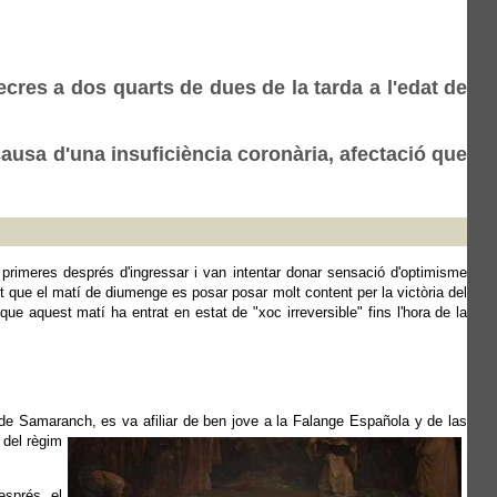
res a dos quarts de dues de la tarda a l'edat de
ausa d'una insuficiència coronària, afectació que
rimeres després d'ingressar i van intentar donar sensació d'optimisme
t que el matí de diumenge es posar posar molt content per la victòria del
que aquest matí ha entrat en estat de "xoc irreversible" fins l'hora de la
s de Samaranch, es va afiliar de ben jove a la Falange Española y de las
 del règim
esprés, el