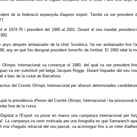
sident de la federació espanyola d'aquest esport. També va ser president 
977.
t el 1974-78 i president del 1980 al 2001. Durant el seu mandat presidenci
1992.
e anys després ambaixador de la Unió Soviètica. Va ser ambaixador fins l'
9, any en què fou designat president honorífic de l'entitat. El 1993 rebé la me
è Olímpic Internacional va començar el 1980, del qual va ser president fin
an va ser substituït pel belga Jacques Rogge. Durant l'equador del seu mand
t a baix de la ciutat de Barcelona.
ectius del Comitè Olímpic Internacional per afavorir determinades candidature
at la presidència d'honor del Comitè Olímpic Internacional i ha assessorat l
edar fora de la cursa.
ignitat a l'Esport va posar en marxa una campanya internacional per forçar
al'. La campanya va venir motivada per una fotografia en què Samaranch apareix
i s'hagués retractat del seu passat, va aconseguir fins a un miler d'adhesio