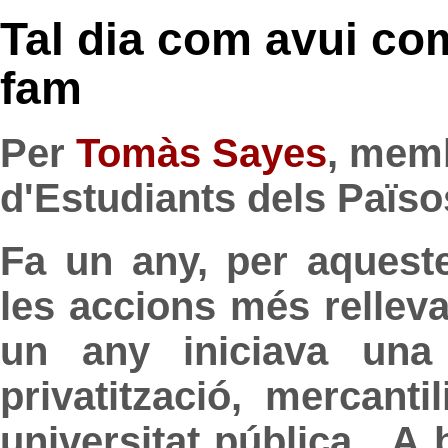
Tal dia com avui c
fam
Per
Tomàs Sayes
, memb
d'Estudiants dels Païso
Fa un any, per aquest
les accions més rellev
un any iniciava una
privatització, mercanti
universitat pública. A