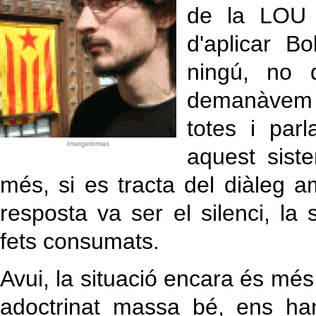
de la LOU i
d'aplicar B
ningú, no 
demanàvem d
totes i par
Imatgetomas
aquest siste
més, si es tracta del diàleg a
resposta va ser el silenci, la s
fets consumats.
Avui, la situació encara és mé
adoctrinat massa bé, ens han