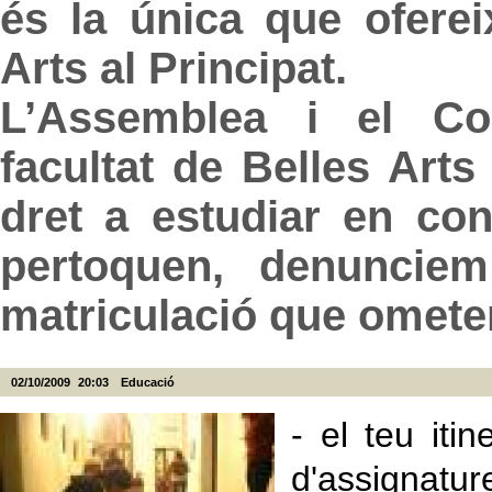
és la única que ofere
Arts al Principat.
L’Assemblea i el Con
facultat de Belles Art
dret a estudiar en co
pertoquen, denunciem
matriculació que omete
02/10/2009
20:03
Educació
- el teu iti
d'assignatu