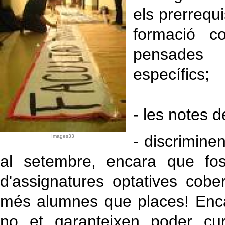
els prerrequ
formació c
pensades
específics;
- les notes 
- discrimine
Images33
al setembre, encara que fos 
d'assignatures optatives cobe
més alumnes que places! Enca
no et garanteixen poder cu