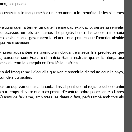
ns, aniquilaria.
 van assistir a la inauguració d’un monument a la memòria de les víctimes
e alguns duen a terme, un cartell sense cap explicació, sense assenyalar
 i retrocessos en tots els camps del progrés humà. Es aquesta memòria
es feixistes que governaren la ciutat i que permet que l’anterior alcalde
ies dels alcaldes”.
nes acusant-ne els promotors i oblidant els seus fills predilectes que
rs, persones com Fraga o el mateix Samaranch als que se’ls atorga una
essaris com la jerarquia de l’església catòlica.
ia del franquisme i d’aquells que van mantenir la dictadura aquells anys,
cun dels culpables.
es un cop van entrar a la ciutat fins al punt que el registre del cementiri
 a temps d’evitar que això passi, d’escriure sobre paper, en els llibres
sar 50 anys de feixisme, amb totes les dates o fets, però també amb tots els