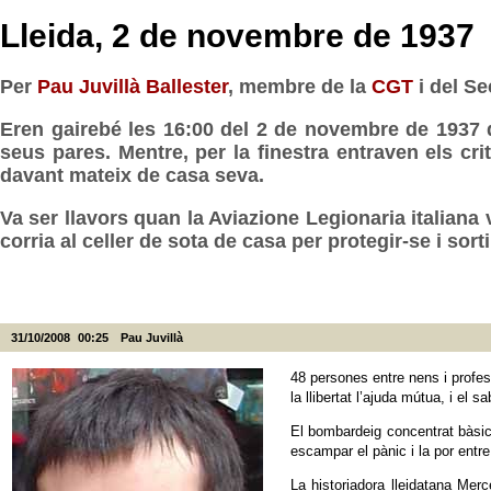
Lleida, 2 de novembre de 1937
Per
Pau Juvillà Ballester
, membre de la
CGT
i del Se
Eren gairebé les 16:00 del 2 de novembre de 1937 q
seus pares. Mentre, per la finestra entraven els cri
davant mateix de casa seva.
Va ser llavors quan la Aviazione Legionaria italiana
corria al celler de sota de casa per protegir-se i sor
31/10/2008
00:25
Pau Juvillà
48 persones entre nens i profe
la llibertat l’ajuda mútua, i el 
El bombardeig concentrat bàsica
escampar el pànic i la por entre 
La historiadora lleidatana Mer