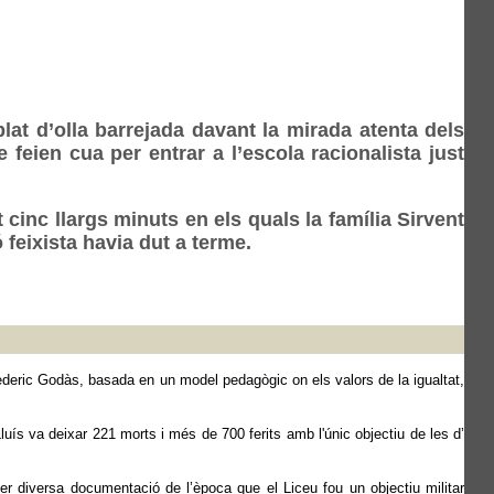
at d’olla barrejada davant la mirada atenta dels
feien cua per entrar a l’escola racionalista just
cinc llargs minuts en els quals la família Sirvent
 feixista havia dut a terme.
deric Godàs, basada en un model pedagògic on els valors de la igualtat,
uís va deixar 221 morts i més de 700 ferits amb l'únic objectiu de les d’
er diversa documentació de l’època que el Liceu fou un objectiu militar