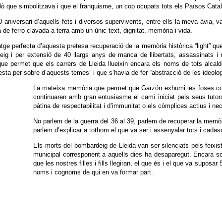
llò que simbolitzava i que el franquisme, un cop ocupats tots els Països Catala
0 aniversari d’aquells fets i diversos supervivents, entre ells la meva àvia,
 de ferro clavada a terra amb un únic text, dignitat, memòria i vida.
ge perfecta d’aquesta pretesa recuperació de la memòria històrica “light” qu
deig i per extensió de 40 llargs anys de manca de llibertats, assassinats
que permet que els carrers de Lleida llueixin encara els noms de tots alcald
esta per sobre d’aquests temes” i que s’havia de fer “abstracció de les ideolog
La mateixa memòria que permet que Garzón exhumi les foses comu
continuaren amb gran entusiasme el camí iniciat pels seus tuto
pàtina de respectabilitat i d’immunitat o els còmplices actius i nec
No parlem de la guerra del 36 al 39, parlem de recuperar la memòr
parlem d’explicar a tothom el que va ser i assenyalar tots i cadas
Els morts del bombardeig de Lleida van ser silenciats pels feixist
municipal corresponent a aquells dies ha desaparegut. Encara som
que les nostres filles i fills llegiran, el que és i el que va supo
noms i cognoms de qui en va formar part.