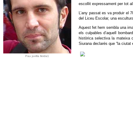
escollit expressament per tot a
L’any passat es va produir el 7
del Liceu Escolar, una escultura
Aquest fet hem sembla una imat
els culpables d’aquell bombar
històrica selectiva la mateixa 
Siurana declarés que “la ciutat 
Pau juvilla lleida1