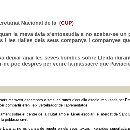
cretariat Nacional de la (
CUP
)
uan la meva àvia s’entossudia a no acabar-se un pl
ts i les rialles dels seus companys i companyes que 
 va deixar anar les seves bombes sobre Lleida durant 
tir-ne poc després per veure la massacre que l’aviació
ssors restaven escampats o sota les runes d’aquella escola impulsada per Fre
saber compartir eren l’eix vertebrador de l’aprenentatge.
ment sobre el centre de la ciutat amb el Liceu escolar i el mercat de Sant Ll
la població civil.
cè Barallat no es cansa de repetir en els seus textos i xerrades suportada p