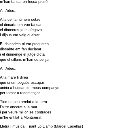
m’han tancat en fosca presó.
Ai! Adéu...
A la cel·la número setze
el dimarts em van tancar
el dimecres ja m’ofegava
i dijous em vaig queixar
El divendres ni em pregunten
dissabte em fan declarar
i el diumenge el jutge dicta
que el dilluns m’han de penjar
Ai! Adéu...
A la mare li direu
que si em pogués escapar
aniria a buscar els meus companys
per tornar a recomençar
Tinc un peu arrelat a la terra
l’altre ancorat a la mar
i per veure millor les contrades
m’he enfilat a Montserrat.
Lletra i música: Tirant Lo Llamp (Marcel Casellas)