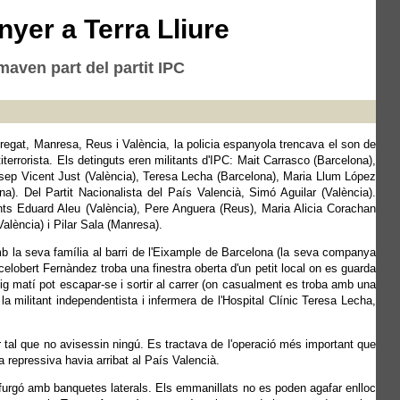
yer a Terra Lliure
maven part del partit IPC
regat, Manresa, Reus i València, la policia espanyola trencava el son de
titerrorista. Els detinguts eren militants d'IPC: Mait Carrasco (Barcelona),
osep Vicent Just (València), Teresa Lecha (Barcelona), Maria Llum López
a). Del Partit Nacionalista del País Valencià, Simó Aguilar (València).
ts Eduard Aleu (València), Pere Anguera (Reus), Maria Alicia Corachan
alència) i Pilar Sala (Manresa).
amb la seva família al barri de l'Eixample de Barcelona (la seva companya
elobert Fernàndez troba una finestra oberta d'un petit local on es guarda
ig matí pot escapar-se i sortir al carrer (on casualment es troba amb una
a militant independentista i infermera de l'Hospital Clínic Teresa Lecha,
r tal que no avisessin ningú. Es tractava de l'operació més important que
a repressiva havia arribat al País Valencià.
 furgó amb banquetes laterals. Els emmanillats no es poden agafar enlloc