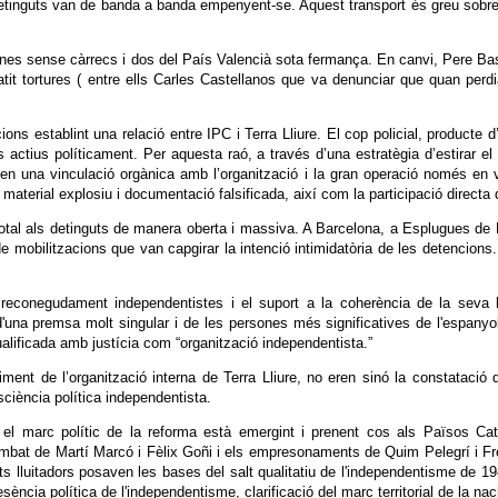
tinguts van de banda a banda empenyent-se. Aquest transport és greu sobre
ones sense càrrecs i dos del País Valencià sota fermança. En canvi, Pere B
patit tortures ( entre ells Carles Castellanos que va denunciar que quan per
ons establint una relació entre IPC i Terra Lliure. El cop policial, producte 
 actius políticament. Per aquesta raó, a través d’una estratègia d’estirar el 
enien una vinculació orgànica amb l’organització i la gran operació només en
terial explosiu i documentació falsificada, així com la participació directa 
total als detinguts de manera oberta i massiva. A Barcelona, a Esplugues d
 mobilitzacions que van capgirar la intenció intimidatòria de les detencions.
 reconegudament independentistes i el suport a la coherència de la seva 
 d'una premsa molt singular i de les persones més significatives de l'espany
lificada amb justícia com “organització independentista.”
ent de l’organització interna de Terra Lliure, no eren sinó la constatació d
sciència política independentista.
el marc polític de la reforma està emergint i prenent cos als Països Cata
combat de Martí Marcó i Fèlix Goñi i els empresonaments de Quim Pelegrí i Fr
sts lluitadors posaven les bases del salt qualitatiu de l'independentisme de
sència política de l'independentisme, clarificació del marc territorial de la na