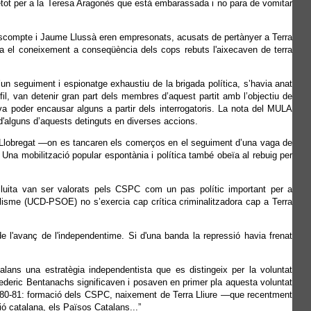
tot per a la Teresa Aragonès que està embarassada i no para de vomitar
ascompte i Jaume Llussà eren empresonats, acusats de pertànyer a Terra
dia el coneixement a conseqüència dels cops rebuts l'aixecaven de terra
d’un seguiment i espionatge exhaustiu de la brigada política, s’havia anat
fil, van detenir gran part dels membres d’aquest partit amb l’objectiu de
 va poder encausar alguns a partir dels interrogatoris. La nota del MULA
d'alguns d’aquests detinguts en diverses accions.
e Llobregat —on es tancaren els comerços en el seguiment d’una vaga de
 Una mobilització popular espontània i política també obeïa al rebuig per
lluita van ser valorats pels CSPC com un pas polític important per a
olisme (UCD-PSOE) no s’exercia cap crítica criminalitzadora cap a Terra
e l'avanç de l'independentime. Si d'una banda la repressió havia frenat
lans una estratègia independentista que es distingeix per la voluntat
ederic Bentanachs significaven i posaven en primer pla aquesta voluntat
 1980-81: formació dels CSPC, naixement de Terra Lliure —que recentment
ció catalana, els Països Catalans...”