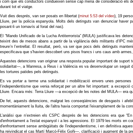
i com que els conductors condueixen sense cap mena de consideració els de
durant tot el viatge.
Vuit dies després, van ser posats en llibertat (
minut 5:53 del vídeo
), 19 pers
Lliure, per la policia espanyola. Molts dels detinguts van denunciar haver 
posant-li un tornavís al forat del nas).
El “Mando Unificado de la Lucha Antiterrorista” (MULA) justificava les detenci
teixint des de mesos abans a partir de la vigilància dels militants d’IPC més
treure’n l’entrellat. El resultat, però, va ser que pocs dels detinguts mant
especificava que s'havien descobert uns pisos francs i uns caus amb armes, ma
Aquestes detencions van originar una resposta popular important de suport 
solidaritat—, a Manresa, a Reus i a València es va desenvolupar un seguit de
les tortures patides pels detinguts.
Es va portar a terme una solidaritat i mobilització envers unes persones
l’independentisme que venia reforçat per un altre fet important: a excepció
Lliure. Encara més: Terra Lliure —a excepció de les notes del MULA— era qua
De fet, aquests detencions, malgrat les conseqüències de desgasts i afeblim
momentàniament la lluita, de l'altra havia comportat l'eixamplament de la con
L’anàlisi que n’extreien els CSPC després de les detencions era que “En 
d'enfrontament a l'estat espanyol i a les agressions. El 1979 les morts en 
d'enfrontament sense ambigüitats de l'independentisme, i en definitiva aque
ha reivindicat el cas Martí Marcó-Fèlix Goñi—, clarificació i augment de la pre