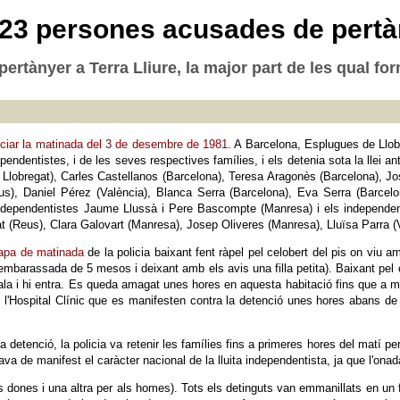
 23 persones acusades de pertàn
rtànyer a Terra Lliure, la major part de les qual for
ciar la matinada del 3 de desembre de 1981
. A Barcelona, Esplugues de Llob
ependentistes, i de les seves respectives famílies, i els detenia sota la llei an
Llobregat), Carles Castellanos (Barcelona), Teresa Aragonès (Barcelona), J
s), Daniel Pérez (València), Blanca Serra (Barcelona), Eva Serra (Barcelon
ndependentistes Jaume Llussà i Pere Bascompte (Manresa) i els independen
at (Reus), Clara Galovart (Manresa), Josep Oliveres (Manresa), Lluïsa Parra (V
apa de matinada
de la policia baixant fent ràpel pel celobert del pis on viu 
barassada de 5 mesos i deixant amb els avis una filla petita). Baixant pel c
scala i hi entra. Es queda amagat unes hores en aquesta habitació fins que a m
 l'Hospital Clínic que es manifesten contra la detenció unes hores abans de l
detenció, la policia va retenir les famílies fins a primeres hores del matí pe
va de manifest el caràcter nacional de la lluita independentista, ja que l'onad
s dones i una altra per als homes). Tots els detinguts van emmanillats en un