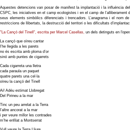
Aquestes detencions van posar de manifest la implantació i la influència del
CSPC, les iniciatives en el camp ecologistes i en el camp de l’alliberament d
seus elements simbòlics diferenciats i trencadors. L’anagrama i el nom de T
restriccions de llibertats, la destrucció del territori o les dificultats d’implanta
"La Cançó del Tinell", escrita per Marcel Casellas,
un dels detinguts en l'oper
La cançó que oïreu cantar
l’he llegida a les parets
no és escrita amb ploma d’or
sinó amb puntes de cigarrets
Cada cigarreta una lletra
cada paraula un paquet
quatre parets una cel·la
oïreu la cançó del Tinell
Ai! Adéu estimat Llobregat
Del Pirineu a la mar
Tinc un peu arrelat a la Terra
l’altre ancorat a la mar
i per veure millor les contrades
m’he enfilat a Montserrat
Vull veure la Terra Lliure