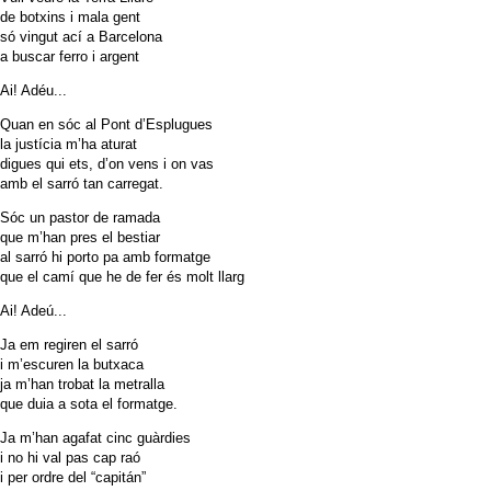
de botxins i mala gent
só vingut ací a Barcelona
a buscar ferro i argent
Ai! Adéu...
Quan en sóc al Pont d’Esplugues
la justícia m’ha aturat
digues qui ets, d’on vens i on vas
amb el sarró tan carregat.
Sóc un pastor de ramada
que m’han pres el bestiar
al sarró hi porto pa amb formatge
que el camí que he de fer és molt llarg
Ai! Adeú...
Ja em regiren el sarró
i m’escuren la butxaca
ja m’han trobat la metralla
que duia a sota el formatge.
Ja m’han agafat cinc guàrdies
i no hi val pas cap raó
i per ordre del “capitán”