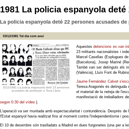
1981 La policia espanyola deté
La policia espanyola deté 22 persones acusades de pe
03/12/1981
Tal dia com avui
Aquestes
detencions es van ini
23 militants nacionalistes i ind
Marcel Casellas (Esplugues de 
(Barcelona), Josep Mariné (Reu
També van ser detinguts els i
(València), Lluís Font de Rubin
Jaume Fernàndez Calvet s'esc
Teresa Aragonés és detinguda em
3/12/1981 La policia espanyola deté 23 persones
acusades de pertànyer a Terra Lliure
el material de la neteja de l'e
manifestació de treballadors de
segon 0:30 del vídeo
).
L'operació va ser muntada amb espectacularitat i contundència. Després de la 
l'Estat espanyol havia realitzat fins al moment contra l'independentisme i posa
El 10 de desembre són traslladats a Madrid en dues furgonetes (una per a le