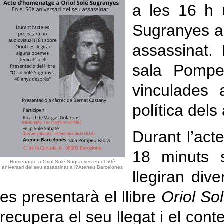
a les 16 h 
Sugranyes am
assassinat.
sala Pompe
vinculades 
política dels
Durant l’act
18 minuts s
Homenatge a Oriol Solé Sugranyes en el 50è
aniversari del seu assassinat a l?Ateneu Barcelonès
llegiran div
es presentarà el llibre
Oriol So
recupera el seu llegat i el cont