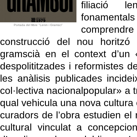
filiació l
fonamenta
Portada del llibre "Lenin i Gramsci"
comprendre q
construcció del nou horitzó s
gramscià en el context d’un 
despolititzades i reformistes d
les anàlisis publicades incidei
col·lectiva nacionalpopular» a t
qual vehicula una nova cultura o
curadors de l’obra estudien e
cultural vinculat a concepci