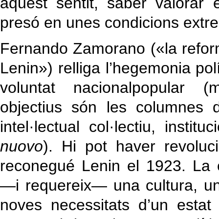
aquest sentit, saber valorar 
presó en unes condicions extr
Fernando Zamorano («la reforma
Lenin») relliga l’hegemonia pol
voluntat nacionalpopular (
objectius són les columnes d
intel·lectual col·lectiu, insti
nuovo
). Hi pot haver revolu
reconegué Lenin el 1923. La c
—i requereix— una cultura, una
noves necessitats d’un esta