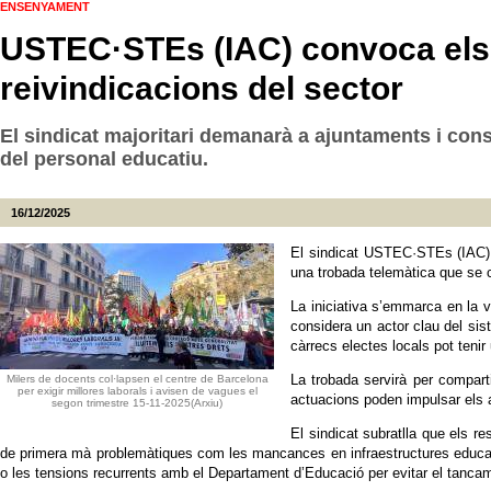
ENSENYAMENT
USTEC·STEs (IAC) convoca els c
reivindicacions del sector
El sindicat majoritari demanarà a ajuntaments i con
del personal educatiu.
16/12/2025
El sindicat USTEC·STEs (IAC) h
una trobada telemàtica que se c
La iniciativa s’emmarca en la vo
considera un actor clau del si
càrrecs electes locals pot tenir
La trobada servirà per comparti
Milers de docents col·lapsen el centre de Barcelona
per exigir millores laborals i avisen de vagues el
actuacions poden impulsar els a
segon trimestre 15-11-2025(Arxiu)
El sindicat subratlla que els r
de primera mà problemàtiques com les mancances en infraestructures educativ
o les tensions recurrents amb el Departament d’Educació per evitar el tancame