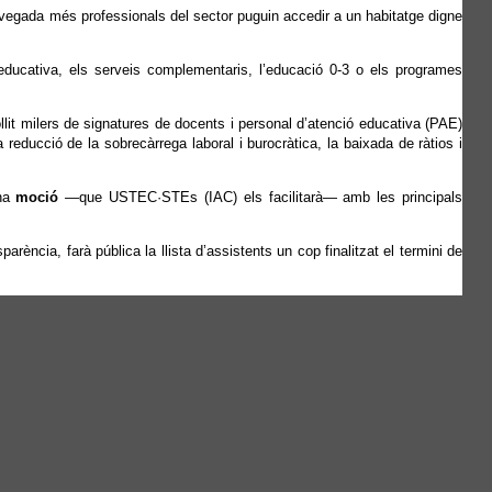
a vegada més professionals del sector puguin accedir a un habitatge digne
ucativa, els serveis complementaris, l’educació 0-3 o els programes
ollit milers de signatures de docents i personal d’atenció educativa (PAE)
a reducció de la sobrecàrrega laboral i burocràtica, la baixada de ràtios i
una
moció
—que USTEC·STEs (IAC) els facilitarà— amb les principals
parència, farà pública la llista d’assistents un cop finalitzat el termini de