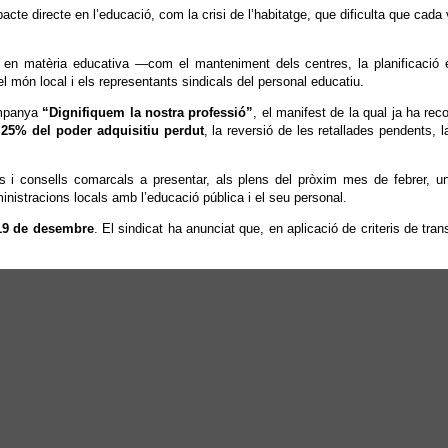
acte directe en l’educació, com la crisi de l’habitatge, que dificulta que cad
 matèria educativa —com el manteniment dels centres, la planificació ed
l món local i els representants sindicals del personal educatiu.
campanya
“Dignifiquem la nostra professió”
, el manifest de la qual ja ha rec
l
25% del poder adquisitiu perdut
, la reversió de les retallades pendents, l
s i consells comarcals a presentar, als plens del pròxim mes de febrer, 
inistracions locals amb l’educació pública i el seu personal.
19 de desembre
. El sindicat ha anunciat que, en aplicació de criteris de trans