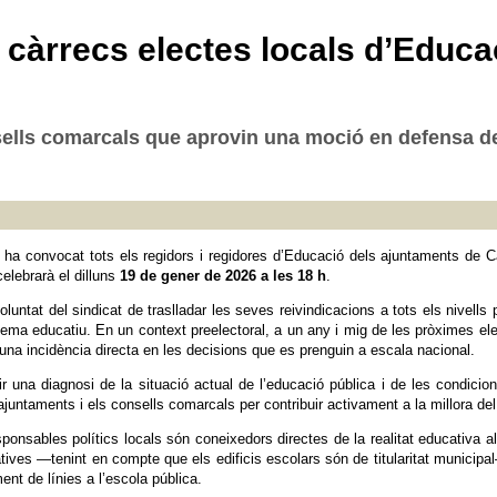
àrrecs electes locals d’Educaci
sells comarcals que aprovin una moció en defensa de 
a convocat tots els regidors i regidores d’Educació dels ajuntaments de Ca
elebrarà el dilluns
19 de gener de 2026 a les 18 h
.
luntat del sindicat de traslladar les seves reivindicacions a tots els nivells p
stema educatiu. En un context preelectoral, a un any i mig de les pròximes
 una incidència directa en les decisions que es prenguin a escala nacional.
r una diagnosi de la situació actual de l’educació pública i de les condicio
juntaments i els consells comarcals per contribuir activament a la millora de
esponsables polítics locals són coneixedors directes de la realitat educativ
es —tenint en compte que els edificis escolars són de titularitat municipal—
nt de línies a l’escola pública.