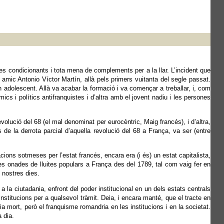
res condicionants i tota mena de complements per a la llar. L’incident que
amic Antonio Víctor Martín, allà pels primers vuitanta del segle passat.
adolescent. Allà va acabar la formació i va començar a treballar, i, com
cs i polítics antifranquistes i d’altra amb el jovent nadiu i les persones
volució del 68 (el mal denominat per eurocèntric, Maig francés), i d’altra,
e la derrota parcial d’aquella revolució del 68 a França, va ser (entre
cions sotmeses per l’estat francés, encara era (i és) un estat capitalista,
es onades de lluites populars a França des del 1789, tal com vaig fer en
s nostres dies.
a la ciutadania, enfront del poder institucional en un dels estats centrals
nstitucions per a qualsevol tràmit. Deia, i encara manté, que el tracte en
a mort, però el franquisme romandria en les institucions i en la societat.
 dia.