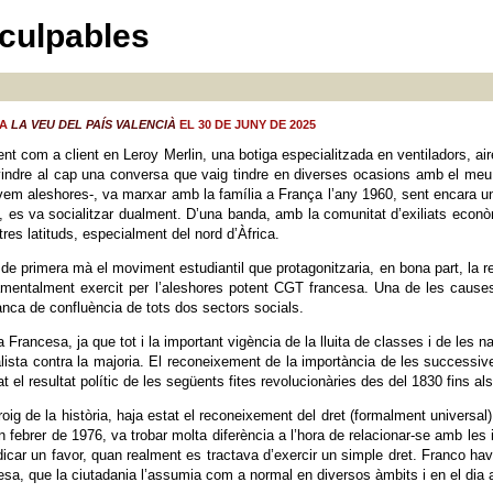
culpables
 A
LA VEU DEL PAÍS VALENCIÀ
EL 30 DE JUNY DE 2025
ent com a client en Leroy Merlin, una botiga especialitzada en ventiladors, ai
 vindre al cap una conversa que vaig tindre en diverses ocasions amb el meu 
em aleshores-, va marxar amb la família a França l’any 1960, sent encara un 
, es va socialitzar dualment. D’una banda, amb la comunitat d’exiliats econòmi
tres latituds, especialment del nord d’Àfrica.
 de primera mà el moviment estudiantil que protagonitzaria, en bona part, la re
amentalment exercit per l’aleshores potent CGT francesa. Una de les causes d
anca de confluència de tots dos sectors socials.
rancesa, ja que tot i la important vigència de la lluita de classes i de les na
lista contra la majoria. El reconeixement de la importància de les successiv
 el resultat polític de les següents fites revolucionàries des del 1830 fins al
oig de la història, haja estat el reconeixement del dret (formalment universal) 
 febrer de 1976, va trobar molta diferència a l’hora de relacionar-se amb les i
icar un favor, quan realment es tractava d’exercir un simple dret. Franco havi
tesa, que la ciutadania l’assumia com a normal en diversos àmbits i en el dia a