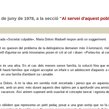
8 de juny de 1978, a la secció "
Al servei d'aquest pob
ada «Societat culpable», Maria Dolors Maduell respon amb un suggeriment.
at es queixen del problema de la delinqüència demanen més il·luminació, més 
ill d'ajuntar-se amb trinxeraires posen el crit al cel i diuen: «Porteu-los al c
ts és una altra. En el cas dels menors sense família, la solució fóra que en
Hi haurà famílies que vulguin acceptar un infant o un adolescent d'aquests a
en una família d'ambient sa i amable.
ia Dolors. A mi la idea em sembla molt encertada i penso que en aquesta e
, amb un amic més durant aquests dies òptims per a aprofundir una amistat,
 vacances. Així anirem superant amb suavitat el concepte tancat i egoista de 
 oblidem que representa un petit pedaç posat a una gran estrip que no fa