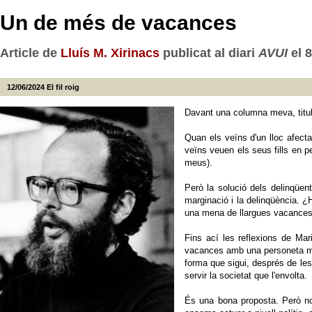
Un de més de vacances
Article de
Lluís M. Xirinacs
publicat al diari
AVUI
el 
12/06/2024
El fil roig
Davant una columna meva, titul
Quan els veïns d'un lloc afect
veïns veuen els seus fills en per
meus).
Però la solució dels delinqüen
marginació i la delinqüència. ¿
una mena de llargues vacances 
Fins ací les reflexions de Mar
vacances amb una personeta més
forma que sigui, després de les
servir la societat que l'envolta.
És una bona proposta. Però no