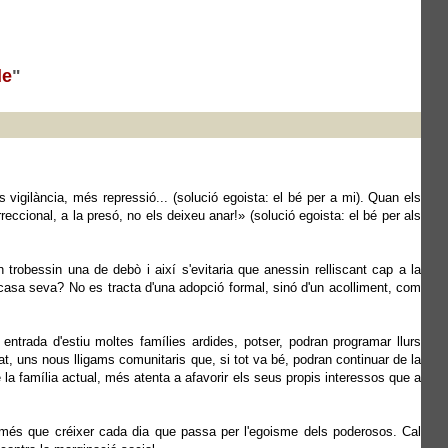
le
"
vigilància, més repressió... (solució egoista: el bé per a mi). Quan els
orreccional, a la presó, no els deixeu anar!» (solució egoista: el bé per als
 trobessin una de debò i així s'evitaria que anessin relliscant cap a la
 casa seva? No es tracta d'una adopció formal, sinó d'un acolliment, com
ntrada d'estiu moltes famílies ardides, potser, podran programar llurs
 uns nous lligams comunitaris que, si tot va bé, podran continuar de la
la família actual, més atenta a afavorir els seus propis interessos que a
 més que créixer cada dia que passa per l'egoisme dels poderosos. Cal