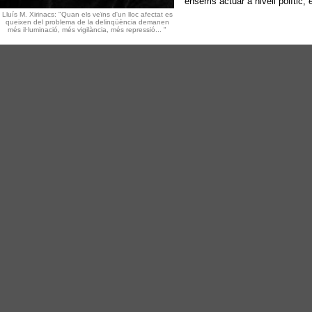
ensems actuar a nivell polític,
Lluís M. Xirinacs: "Quan els veïns d'un lloc afectat es
queixen del problema de la delinqüència demanen
més il·luminació, més vigilància, més repressió... "