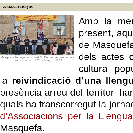
27/05/2024
Llengua
Amb la mem
present, aqu
de Masquefa 
dels actes 
Masquefa batega recordant M. Carme Junyent en els
actes centrals del Correllengua 2024
cultura popu
la
reivindicació d’una lleng
presència arreu del territori ha
quals ha transcorregut la jorna
d’Associacions per la Llengu
Masquefa.