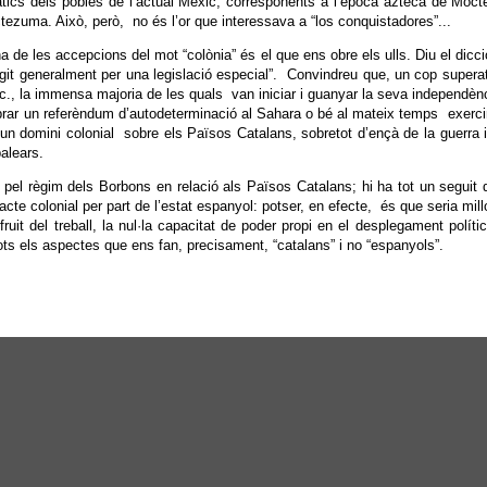
tics dels pobles de l’actual Mèxic, corresponents a l’època azteca de Moct
tezuma. Això, però, no és l’or que interessava a “los conquistadores”...
a de les accepcions del mot “colònia” és el que ens obre els ulls. Diu el dicci
 regit generalment per una legislació especial”. Convindreu que, un cop supera
etc., la immensa majoria de les quals van iniciar i guanyar la seva independèn
ebrar un referèndum d’autodeterminació al Sahara o bé al mateix temps exercin
t un domini colonial sobre els Països Catalans, sobretot d’ençà de la guerra
alears.
pel règim dels Borbons en relació als Països Catalans; hi ha tot un seguit d
acte colonial per part de l’estat espanyol: potser, en efecte, és que seria mil
ruit del treball, la nul·la capacitat de poder propi en el desplegament polít
ots els aspectes que ens fan, precisament, “catalans” i no “espanyols”.