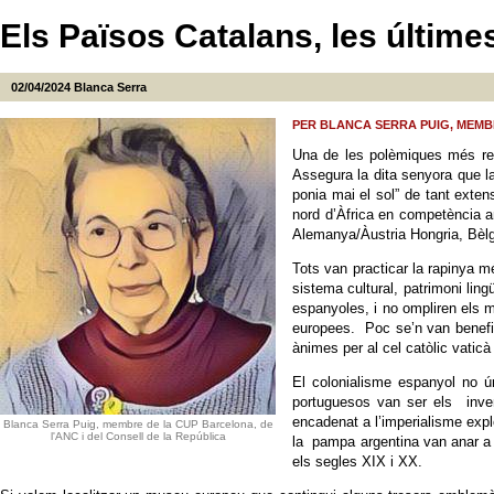
Els Països Catalans, les últimes
02/04/2024
Blanca Serra
PER BLANCA SERRA PUIG, MEMBR
Una de les polèmiques més rec
Assegura la dita senyora que l
ponia mai el sol” de tant exten
nord d’Àfrica en competència a
Alemanya/Àustria Hongria, Bèlg
Tots van practicar la rapinya m
sistema cultural, patrimoni lingü
espanyoles, i no ompliren els m
europees. Poc se’n van benefic
ànimes per al cel catòlic vati
El colonialisme espanyol no ú
portuguesos van ser els inven
encadenat a l’imperialisme expl
Blanca Serra Puig, membre de la CUP Barcelona, de
l'ANC i del Consell de la República
la pampa argentina van anar a 
els segles XIX i XX.