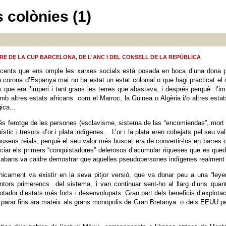
 colònies (1)
E DE LA CUP BARCELONA, DE L'ANC I DEL CONSELL DE LA REPÚBLICA
ents que ens omple les xarxes socials està posada en boca d’una dona pol
a corona d’Espanya mai no ha estat un estat colonial o que hagi practicat el
s que era l’imperi i tant grans les terres que abastava, i després perquè l’im
mb altres estats africans com el Marroc, la Guinea o Algèria i/o altres est
ica...
és ferotge de les persones (esclavisme, sistema de las “encomiendas”, mort d
ístic i tresors d’or i plata indígenes... L’or i la plata eren cobejats pel seu v
useus reials, perquè el seu valor més buscat era de convertir-los en barres 
iar els primers “conquistadores” delerosos d’acumular riqueses que es queda
cà abans va caldre demostrar que aquelles pseudopersones indígenes realment
nicament va existir en la seva pitjor versió, que va donar peu a una “le
tors primerencs del sistema, i van continuar sent-ho al llarg d’uns quan
otador d’estats més forts i desenvolupats. Gran part dels beneficis d’explotac
parar fins ara mateix als grans monopolis de Gran Bretanya o dels EEUU per 