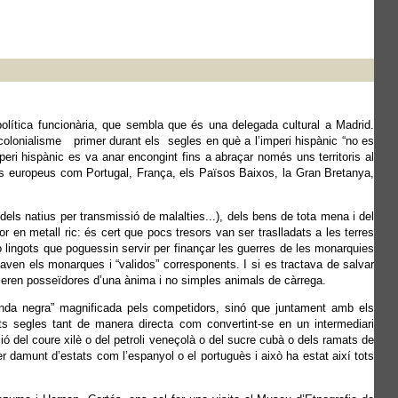
ítica funcionària, que sembla que és una delegada cultural a Madrid.
 colonialisme primer durant els segles en què a l’imperi hispànic “no es
peri hispànic es va anar encongint fins a abraçar només uns territoris al
ats europeus com Portugal, França, els Països Baixos, la Gran Bretanya,
els natius per transmissió de malalties...), dels bens de tota mena i del
alor en metall ric: és cert que pocs tresors van ser traslladats a les terres
o lingots que poguessin servir per finançar les guerres de les monarquies
ven els monarques i “validos” corresponents. I si es tractava de salvar
 eren posseïdores d’una ànima i no simples animals de càrrega.
yenda negra” magnificada pels competidors, sinó que juntament amb els
ts segles tant de manera directa com convertint-se en un intermediari
ió del coure xilè o del petroli veneçolà o del sucre cubà o dels ramats de
damunt d’estats com l’espanyol o el portuguès i això ha estat així tots