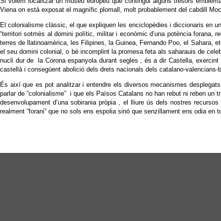
Si volem localitzar un museu europeu que contingui alguns tresors emblemà
Viena on està exposat el magnífic plomall, molt probablement del cabdill Moc
El colonialisme clàssic, el que expliquen les enciclopèdies i diccionaris en un
“territori sotmès al domini polític, militar i econòmic d’una potència forana,
terres de llatinoamèrica, les Filipines, la Guinea, Fernando Poo, el Sahara, 
el seu domini colonial, o bé incomplint la promesa feta als saharauis de cel
nucli dur de la Corona espanyola durant segles , és a dir Castella, exercin
castellà i consegüent abolició dels drets nacionals dels catalano-valencians-b
És així que es pot analitzar i entendre els diversos mecanismes desplegats 
parlar de “colonialisme” i que els Països Catalans no han rebut ni reben un tr
desenvolupament d’una sobirania pròpia , el lliure ús dels nostres recursos f
realment “forani” que no sols ens espolia sinó que senzillament ens odia en t