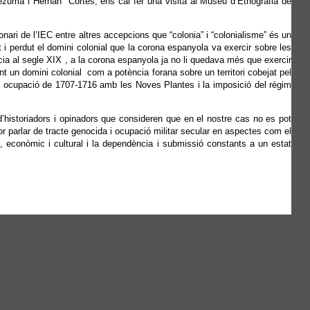
ezuma i Hernan Cortés, ens cal fer una visita al Museu d’Etnografia de
onari de l’IEC entre altres accepcions que “colonia” i “colonialisme” és un
t i perdut el domini colonial que la corona espanyola va exercir sobre les
cia al segle XIX , a la corona espanyola ja no li quedava més que exercir
t un domini colonial com a potència forana sobre un territori cobejat pel
 i ocupació de 1707-1716 amb les Noves Plantes i la imposició del règim
’historiadors i opinadors que consideren que en el nostre cas no es pot
lor parlar de tracte genocida i ocupació militar secular en aspectes com el
ic, econòmic i cultural i la dependència i submissió constants a un estat